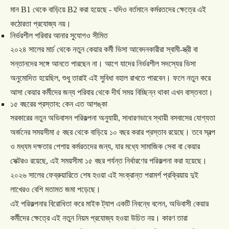
মান
B1
থেকে
বাড়িয়ে
B2
করা
হয়েছে
-
যদিও
বর্তমানে
কর্মরতদের
ক্ষেত্রে
এই
কঠোরতা
প্রযোজ্য
নয়।
নির্ভরশীল
পরিবার
আনার
সুযোগও
সীমিত
২০২৪
সালের
মার্চ
থেকে
নতুন
কেয়ার
কর্মী
ভিসা
আবেদনকারীরা
স্বামী
-
স্ত্রী
বা
সন্তানদের
সঙ্গে
আনতে
পারছেন
না।
আগে
যাদের
নির্ভরশীল
সদস্যের
ভিসা
অনুমোদিত
হয়েছিল
,
শুধু
তারাই
এই
সুবিধা
বহাল
রাখতে
পারবেন।
ফলে
নতুন
করে
আসা
কেয়ার
কর্মীদের
জন্য
পরিবার
থেকে
দীর্ঘ
সময়
বিচ্ছিন্ন
থাকা
এখন
বাস্তবতা।
১৫
বছরের
প্রস্তাব
:
কেন
এত
আশঙ্কা
সরকারের
নতুন
অভিবাসন
পরিকল্পনা
অনুযায়ী
,
সাধারণভাবে
স্থায়ী
বসবাসের
যোগ্যতা
অর্জনের
সময়সীমা
৫
বছর
থেকে
বাড়িয়ে
১০
বছর
করার
প্রস্তাব
রয়েছে।
তবে
স্বল্প
ও
মধ্যম
দক্ষতার
পেশায়
কর্মরতদের
জন্য
,
যার
মধ্যে
সামাজিক
সেবা
বা
কেয়ার
সেক্টরও
রয়েছে
,
এই
সময়সীমা
১৫
বছর
পর্যন্ত
নির্ধারণের
পরিকল্পনা
করা
হয়েছে।
২০২৬
সালের
ফেব্রুয়ারিতে
শেষ
হওয়া
এই
সংক্রান্ত
পরামর্শ
প্রক্রিয়ায়
দুই
লাখেরও
বেশি
মতামত
জমা
পড়েছে।
এই
পরিকল্পনার
বিরোধিতা
করে
মাইক
ট্যাপ
একটি
নিবন্ধে
বলেন
,
অভিবাসী
কেয়ার
কর্মীদের
ক্ষেত্রে
এই
নতুন
নিয়ম
প্রযোজ্য
হওয়া
উচিত
নয়।
কারণ
তারা