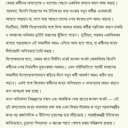
কেয়ার
কর্মীদের
অসন্তোষ
ও
হতাশার
পেছনে
একাধিক
বাস্তব
কারণ
কাজ
করছে।
প্রথমত
,
বিদেশি
নিয়োগের
পথ
ইতিমধ্যে
বন্ধ
হওয়ায়
নতুন
কর্মীরা
একেবারেই
আসতে
পারছেন
না
,
ফলে
যারা
আছেন
তাদের
ওপর
কাজের
চাপ
আরও
বাড়ছে।
দ্বিতীয়ত
,
নির্দিষ্ট
নিয়োগকর্তার
সঙ্গে
ভিসা
আবদ্ধ
থাকায়
কর্মীরা
প্রতিবাদ
করলে
চাকরি
ও
বসবাসের
অধিকার
দুটোই
হারানোর
ঝুঁকিতে
পড়েন।
তৃতীয়ত
,
সরকার
একাধিকবার
বলেছে
প্রয়োজনে
এই
সময়সীমা
আরও
এগিয়ে
আনা
হতে
পারে
,
যা
কর্মীদের
মধ্যে
দীর্ঘমেয়াদি
অনিশ্চয়তা
তৈরি
করছে।
বিশ্লেষকদের
মতে
,
কেয়ার
খাতে
দীর্ঘদিন
ধরেই
জনবল
সংকট
মোকাবিলায়
বিদেশি
কর্মীদের
ওপর
নির্ভরশীল
যুক্তরাজ্য
সরকার।
এমন
পরিস্থিতিতে
স্থায়ী
বসবাসের
সময়সীমা
উল্লেখযোগ্যভাবে
বাড়িয়ে
দিলে
নতুন
কর্মী
আকর্ষণ
আরও
কঠিন
হয়ে
পড়বে।
একই
সঙ্গে
বিদ্যমান
কর্মীদের
মধ্যে
অনিশ্চয়তা
ও
অসন্তোষ
আরও
বাড়বে
বলে
আশঙ্কা
করা
হচ্ছে।
ফলে
অভিবাসন
নিয়ন্ত্রণের
লক্ষ্য
এবং
সামাজিক
সেবা
খাতের
জনবল
সংকট
—
এই
দুই
বাস্তবতার
মধ্যে
ভারসাম্য
রক্ষা
করা
এখন
কিয়ার
স্টারমার
বা
নতুন
প্রধানমন্ত্রীর
জন্য
বড়
রাজনৈতিক
ও
নীতিগত
চ্যালেঞ্জ
হয়ে
দাঁড়িয়েছে।
স্বরাষ্ট্রমন্ত্রী
ইতিমধ্যে
জানিয়েছেন
,
চূড়ান্ত
সিদ্ধান্ত
এ
বছরের
শরতে
ঘোষণা
করার
পরিকল্পনা
রয়েছে।