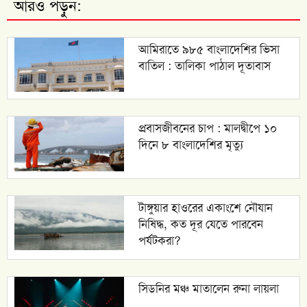
আরও পড়ুন:
আমিরাতে ৯৮৫ বাংলাদেশির ভিসা
বাতিল : তালিকা পাঠাল দূতাবাস
প্রবাসজীবনের চাপ : মালদ্বীপে ১০
দিনে ৮ বাংলাদেশির মৃত্যু
টাঙ্গুয়ার হাওরের একাংশে নৌযান
নিষিদ্ধ, কত দূর যেতে পারবেন
পর্যটকরা?
সিডনির মঞ্চ মাতালেন রুনা লায়লা