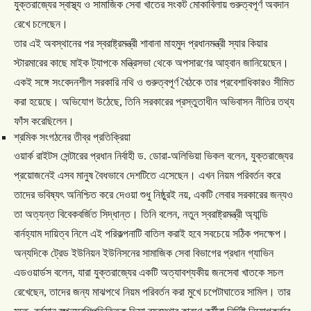
যুক্তরাজ্যের
স্বাস্থ্য
ও
সামাজিক
সেবা
খাতের
সংকট
মোকাবিলায়
গুরুত্বপূর্ণ
অবদান
রেখে
চলেছেন।
তার
এই
অবস্থানের
পর
স্বরাষ্ট্রমন্ত্রী
শাবানা
মাহমুদ
প্রধানমন্ত্রী
স্যার
কিয়ার
স্টারমারের
কাছে
মাইক
ট্যাপকে
মন্ত্রিসভা
থেকে
অপসারণের
আহ্বান
জানিয়েছেন।
একই
সঙ্গে
সংবেদনশীল
সরকারি
নথি
ও
গুরুত্বপূর্ণ
বৈঠকে
তার
প্রবেশাধিকারও
সীমিত
করা
হয়েছে।
অভিযোগ
উঠেছে
,
তিনি
সরকারের
প্রস্তুতাধীন
অভিবাসন
নীতির
তথ্য
ফাঁস
করেছিলেন।
শ্রমিক
সংগঠনের
তীব্র
প্রতিক্রিয়া
ওয়ার্ক
রাইটস
সেন্টারের
প্রধান
নির্বাহী
ড
.
ডোরা
-
অলিভিয়া
ভিকল
বলেন
,
যুক্তরাজ্যের
প্রয়োজনেই
এসব
মানুষ
বৈধভাবে
দেশটিতে
এসেছেন।
এখন
নিয়ম
পরিবর্তন
করে
তাদের
ভবিষ্যৎ
অনিশ্চিত
করে
দেওয়া
শুধু
নিষ্ঠুরই
নয়
,
একটি
লেবার
সরকারের
জন্যও
তা
অত্যন্ত
বিবেকবর্জিত
সিদ্ধান্ত।
তিনি
বলেন
,
নতুন
স্বরাষ্ট্রমন্ত্রী
অ্যান্ডি
বার্নহ্যাম
দায়িত্ব
নিলে
এই
পরিকল্পনাটি
বাতিল
করাই
হবে
সবচেয়ে
সঠিক
পদক্ষেপ।
অন্যদিকে
ট্রেড
ইউনিয়ন
ইউনিসনের
সামাজিক
সেবা
বিভাগের
প্রধান
গ্যাভিন
এডওয়ার্ডস
বলেন
,
যারা
যুক্তরাজ্যের
একটি
অত্যাবশ্যকীয়
জনসেবা
খাতকে
সচল
রেখেছেন
,
তাদের
জন্য
মাঝপথে
নিয়ম
পরিবর্তন
করা
মুখে
চপেটাঘাতের
সামিল।
তার