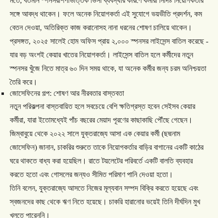
মতে
,
বর্তমান
স্পনসরশিপভিত্তিক
ভিসা
ব্যবস্থার
কারণে
কর্মীরা
নির্দিষ্ট
নিয়োগকর্তার
সঙ্গে
আবদ্ধ
থাকেন।
ফলে
অনেক
নিয়োগকর্তা
এই
সুযোগে
ভয়ভীতি
প্রদর্শন
,
কম
বেতন
দেওয়া
,
অতিরিক্ত
কাজ
করানোসহ
নানা
ধরনের
শোষণ
চালিয়ে
থাকেন।
প্রসঙ্গত
,
২০২৫
সালেই
হোম
অফিস
প্রায়
২
,
০০০
স্পনসর
লাইসেন্স
বাতিল
করেছে
-
যার
বড়
অংশই
কেয়ার
খাতের
নিয়োগকর্তা।
লাইসেন্স
বাতিল
হলে
কর্মীদের
নতুন
স্পনসর
খুঁজে
নিতে
মাত্র
৬০
দিন
সময়
থাকে
,
যা
অনেক
কর্মীর
জন্য
চরম
অনিশ্চয়তা
তৈরি
করে।
জোসেফিনের
গল্প
:
শোষণ
আর
নীরবতার
বাস্তবতা
নতুন
পরিকল্পনা
বাস্তবায়িত
হলে
সবচেয়ে
বেশি
ক্ষতিগ্রস্ত
হবেন
সেইসব
কেয়ার
কর্মীরা
,
যারা
ইতোমধ্যেই
পাঁচ
বছরের
মেয়াদ
পূরণের
কাছাকাছি
পৌঁছে
গেছেন।
জিম্বাবুয়ে
থেকে
২০২২
সালে
যুক্তরাজ্যে
আসা
এক
কেয়ার
কর্মী
(
ছদ্মনাম
জোসেফিন
)
জানান
,
চাকরির
শুরুতে
তাকে
নিয়োগকর্তার
বাড়ির
বাগানের
একটি
কাঠের
ঘরে
থাকতে
বাধ্য
করা
হয়েছিল।
রাতে
টয়লেটের
পরিবর্তে
একটি
বালতি
ব্যবহার
করতে
হতো
এবং
গোসলের
জন্যও
সীমিত
পরিমাণ
পানি
দেওয়া
হতো।
তিনি
বলেন
,
যুক্তরাজ্যে
আসতে
নিজের
মূল্যবান
সম্পদ
বিক্রি
করতে
হয়েছে
এবং
স্বজনদের
কাছ
থেকে
ঋণ
নিতে
হয়েছে।
চাকরি
হারানোর
ভয়েই
তিনি
দীর্ঘদিন
মুখ
খুলতে
পারেননি।