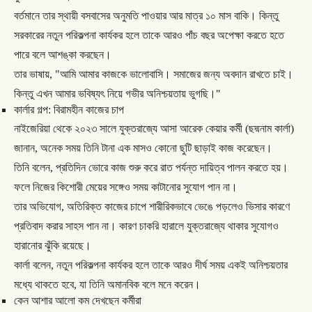
বর্তমানে
তার
স্থায়ী
বসবাসের
অনুমতি
পাওয়ার
আর
মাত্র
১০
মাস
বাকি।
কিন্তু
সরকারের
নতুন
পরিকল্পনা
কার্যকর
হলে
তাকে
আরও
পাঁচ
বছর
অপেক্ষা
করতে
হতে
পারে
বলে
আশঙ্কা
করছেন।
তার
ভাষায়
, "
আমি
আমার
কাজকে
ভালোবাসি।
সমাজের
জন্য
অবদান
রাখতে
চাই।
কিন্তু
এখন
আমার
ভবিষ্যৎ
নিয়ে
গভীর
অনিশ্চয়তায়
ভুগছি।
"
কার্লার
গল্প
:
বিরামহীন
কাজের
চাপ
নাইজেরিয়া
থেকে
২০২৩
সালে
যুক্তরাজ্যে
আসা
আরেক
কেয়ার
কর্মী
(
ছদ্মনাম
কার্লা
)
জানান
,
অনেক
সময়
তিনি
টানা
এক
মাসও
কোনো
ছুটি
ছাড়াই
কাজ
করেছেন।
তিনি
বলেন
,
প্রতিদিন
ভোরে
কাজ
শুরু
করে
রাত
পর্যন্ত
দায়িত্ব
পালন
করতে
হয়।
ফলে
নিজের
কিশোরী
মেয়ের
সঙ্গেও
সময়
কাটানোর
সুযোগ
পান
না।
তার
অভিযোগ
,
অতিরিক্ত
কাজের
চাপে
শারীরিকভাবে
ভেঙে
পড়লেও
ভিসার
কারণে
প্রতিবাদ
করার
সাহস
পান
না।
কারণ
চাকরি
হারালে
যুক্তরাজ্যে
থাকার
সুযোগও
হারানোর
ঝুঁকি
রয়েছে।
কার্লা
বলেন
,
নতুন
পরিকল্পনা
কার্যকর
হলে
তাকে
আরও
দীর্ঘ
সময়
একই
অনিশ্চয়তার
মধ্যে
থাকতে
হবে
,
যা
তিনি
অমানবিক
বলে
মনে
করেন।
কেন
আশার
আলো
কম
দেখছেন
কর্মীরা