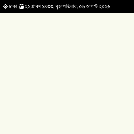
ঢাকা
২২ শ্রাবণ ১৪৩৩, বৃহস্পতিবার, ০৬ আগস্ট ২০২৬