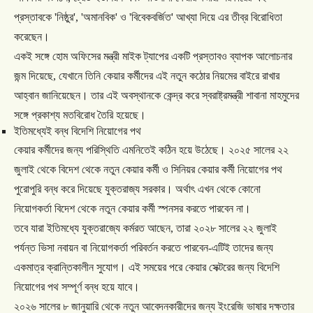
প্রস্তাবকে
'
নিষ্ঠুর
', '
অমানবিক
'
ও
'
বিবেকবর্জিত
'
আখ্যা
দিয়ে
এর
তীব্র
বিরোধিতা
করেছেন।
একই
সঙ্গে
হোম
অফিসের
মন্ত্রী
মাইক
ট্যাপের
একটি
প্রস্তাবও
ব্যাপক
আলোচনার
জন্ম
দিয়েছে
,
যেখানে
তিনি
কেয়ার
কর্মীদের
এই
নতুন
কঠোর
নিয়মের
বাইরে
রাখার
আহ্বান
জানিয়েছেন।
তার
এই
অবস্থানকে
কেন্দ্র
করে
স্বরাষ্ট্রমন্ত্রী
শাবানা
মাহমুদের
সঙ্গে
প্রকাশ্য
মতবিরোধ
তৈরি
হয়েছে।
ইতিমধ্যেই
বন্ধ
বিদেশি
নিয়োগের
পথ
কেয়ার
কর্মীদের
জন্য
পরিস্থিতি
এমনিতেই
কঠিন
হয়ে
উঠেছে।
২০২৫
সালের
২২
জুলাই
থেকে
বিদেশ
থেকে
নতুন
কেয়ার
কর্মী
ও
সিনিয়র
কেয়ার
কর্মী
নিয়োগের
পথ
পুরোপুরি
বন্ধ
করে
দিয়েছে
যুক্তরাজ্য
সরকার।
অর্থাৎ
এখন
থেকে
কোনো
নিয়োগকর্তা
বিদেশ
থেকে
নতুন
কেয়ার
কর্মী
স্পনসর
করতে
পারবেন
না।
তবে
যারা
ইতিমধ্যে
যুক্তরাজ্যে
কর্মরত
আছেন
,
তারা
২০২৮
সালের
২২
জুলাই
পর্যন্ত
ভিসা
নবায়ন
বা
নিয়োগকর্তা
পরিবর্তন
করতে
পারবেন
-
এটিই
তাদের
জন্য
একমাত্র
ক্রান্তিকালীন
সুযোগ।
এই
সময়ের
পরে
কেয়ার
সেক্টরের
জন্য
বিদেশি
নিয়োগের
পথ
সম্পূর্ণ
বন্ধ
হয়ে
যাবে।
২০২৬
সালের
৮
জানুয়ারি
থেকে
নতুন
আবেদনকারীদের
জন্য
ইংরেজি
ভাষার
দক্ষতার