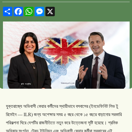
Share
Facebook
WhatsApp
Messenger
X
যুক্তরাজ্যে
অভিবাসী
কেয়ার
কর্মীদের
স্থায়ীভাবে
বসবাসের
(
ইনডেফিনিট
লিভ
টু
রিমেইন
— ILR)
জন্য
অপেক্ষার
সময়
৫
বছর
থেকে
১৫
বছরে
বাড়ানোর
সরকারি
পরিকল্পনা
ঘিরে
দেশটির
রাজনীতিতে
নতুন
করে
উত্তেজনা
সৃষ্টি
হয়েছে।
শ্রমিক
অধিকার
সংগঠন
,
ট্রেড
ইউনিয়ন
এবং
অভিবাসী
কেয়ার
কর্মীরা
সরকারের
এই