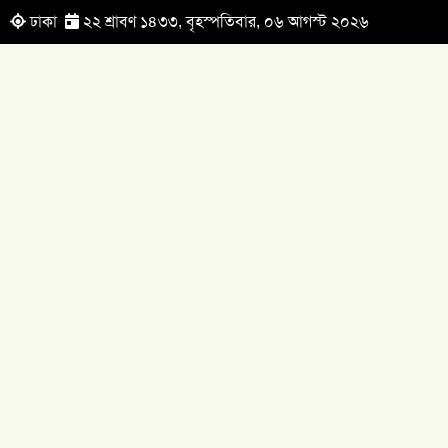
ঢাকা
২২ শ্রাবণ ১৪৩৩, বৃহস্পতিবার, ০৬ আগস্ট ২০২৬