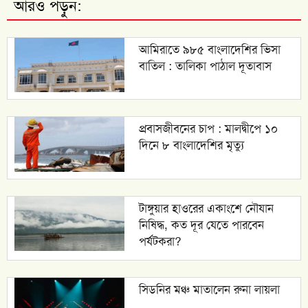
আরও পড়ুন:
আমিরাতে ৯৮৫ বাংলাদেশির ভিসা
বাতিল : তালিকা পাঠাল দূতাবাস
প্রবাসজীবনের চাপ : মালদ্বীপে ১০
দিনে ৮ বাংলাদেশির মৃত্যু
টাঙ্গুয়ার হাওরের একাংশে নৌযান
নিষিদ্ধ, কত দূর যেতে পারবেন
পর্যটকরা?
সিডনির মঞ্চ মাতালেন রুনা লায়লা