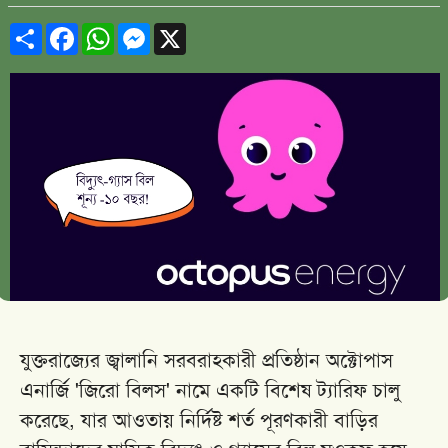
Share
Facebook
WhatsApp
Messenger
X
যুক্তরাজ্যের জ্বালানি সরবরাহকারী প্রতিষ্ঠান অক্টোপাস
এনার্জি 'জিরো বিলস' নামে একটি বিশেষ ট্যারিফ চালু
করেছে, যার আওতায় নির্দিষ্ট শর্ত পূরণকারী বাড়ির