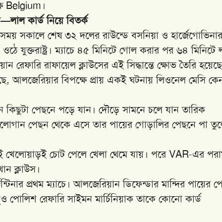
ক্ষ Belgium।
—লাল কার্ড নিয়ে বিতর্ক
েশ সময় সকালে শেষ ৩২ দলের রাউন্ডে বসনিয়া ও হার্জেগোভিনা
ঠে যুক্তরাষ্ট্র। ম্যাচে ৪৫ মিনিটে গোল করার পর ৬৪ মিনিটে 
িয়ান রেফারি রাফায়েল ক্লাউসের এই সিদ্ধান্তে ক্ষোভ তৈরি হয়েছে
 উঠেছে, আলজেরিয়ার বিপক্ষে প্রায় একই ঘটনায় লিওনেল মেসি কে
 কিছুটা পেছনে পড়ে যান। দৌড়ে সামনে চলে যান তারিক
ে বালোগান পেছন থেকে এসে তার পায়ের গোড়ালির পেছনে পা তু
ুই খেলোয়াড়ই চোট পেলে খেলা থেমে যায়। পরে VAR-এর পরাম
খান ক্লাউস।
ন্টিনার প্রথম ম্যাচে। আলজেরিয়ান ডিফেন্ডার মান্দির পায়ের প
ুও পোলিশ রেফারি সাইমন মার্চিনিয়াক তাকে কোনো কার্ড