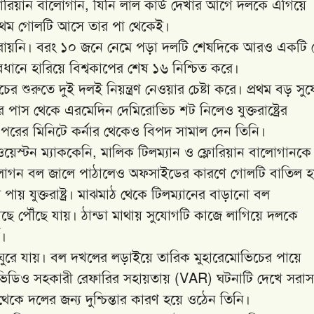
্লোরিয়ান বালোগান, যিনি লাল কার্ড দেখার আগে দলকে এগিয়ে
্রথম গোলটি আসে তার পা থেকেই।
্বাস হারায়নি। বরং ১০ জনে নেমে পড়া দলটি শেষদিকে আরও একটি
ধানে হারিয়ে বিশ্বকাপের শেষ ১৬ নিশ্চিত করে।
াচের শুরুতে দুই দলই নিয়ন্ত্রণ নেওয়ার চেষ্টা করে। প্রথম বড় সু
পাস থেকে এরমেদিন দেমিরোভিচ শট নিলেও যুক্তরাষ্ট্রের
। পরের মিনিটে কর্নার থেকেও বিপদ সামাল দেন তিনি।
্ট্র। ওয়েস্টন ম্যাককেনি, মালিক টিলম্যান ও ফ্লোরিয়ান বালোগানকে
ালোগন বল জালে পাঠালেও অফসাইডের কারণে গোলটি বাতিল 
ায় যুক্তরাষ্ট্র। মাঝমাঠ থেকে টিলম্যানের বাড়ানো বল
ছে পৌঁছে যায়। ঠান্ডা মাথায় সুযোগটি কাজে লাগিয়ে দলকে
।
ঘুরে যায়। বল দখলের লড়াইয়ে তারিক মুহারেমোভিচের পায়ে
ভিডিও সহকারী রেফারির সহায়তায় (VAR) ঘটনাটি দেখে সরাস
 থেকে দলের জন্য দুশ্চিন্তার কারণ হয়ে ওঠেন তিনি।