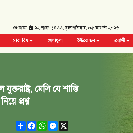
ঢাকা
২২ শ্রাবণ ১৪৩৩, বৃহস্পতিবার, ০৬ আগস্ট ২০২৬
সারা বিশ্ব
খেলাধুলা
ইউকে জব
প্রবাসী
্তরাষ্ট্র, মেসি যে শাস্তি
য়ে প্রশ্ন
Share
Facebook
WhatsApp
Messenger
X