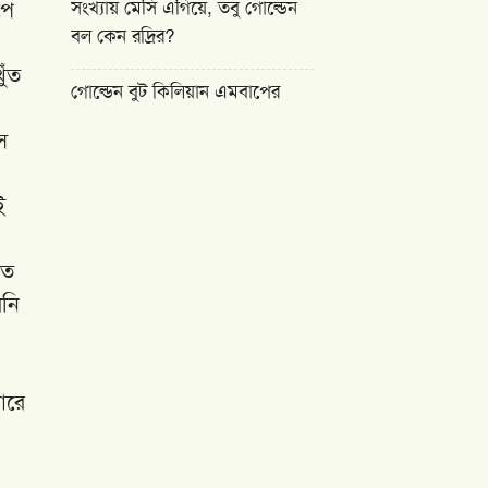
পে
সংখ্যায় মেসি এগিয়ে, তবু গোল্ডেন
বল কেন রদ্রির?
ুঁত
গোল্ডেন বুট কিলিয়ান এমবাপের
ে
ই
িত
নি
ারে