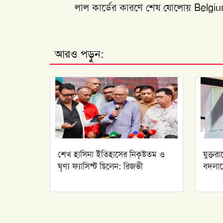
লাল কার্ডের কারণে শেষ ষোলোয় Belgiu
আরও পড়ুন:
শেখ হাসিনা ইতিহাসের নিকৃষ্টতম ও
যুক্তর
ঘৃণ্য ফ্যাসিস্ট ছিলেন: রিজভী
বদলাব