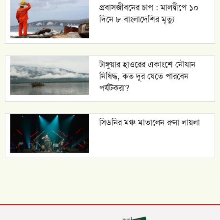
প্রবাসজীবনের চাপ : মালদ্বীপে ১০
দিনে ৮ বাংলাদেশির মৃত্যু
টাঙ্গুয়ার হাওরের একাংশে নৌযান
নিষিদ্ধ, কত দূর যেতে পারবেন
পর্যটকরা?
সিডনির মঞ্চ মাতালেন রুনা লায়লা