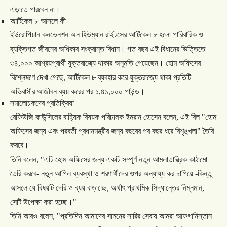
এড়াতে
পারবেন
না।
আর্টিকেল
৮
আসলে
কী
ইউরোপিয়ান
কনভেনশন
অন
হিউম্যান
রাইটসের
আর্টিকেল
৮
হলো
পারিবারিক
ও
ব্যক্তিগত
জীবনের
অধিকার
সংক্রান্ত
বিধান।
গত
বছর
এই
বিধানের
ভিত্তিতে
৩৪
,
০০০
আশ্রয়প্রার্থী
যুক্তরাজ্যে
থাকার
অনুমতি
পেয়েছেন।
হোম
অফিসের
বিশ্লেষণে
দেখা
গেছে
,
আর্টিকেল
৮
ব্যবহার
করে
যুক্তরাজ্যে
থাকা
প্রতিটি
অভিবাসীর
আজীবন
ব্যয়
করের
পর
১
,
৪১
,
০০০
পাউন্ড।
সমালোচকদের
প্রতিক্রিয়া
রেফিউজি
কাউন্সিলের
বাহ্যিক
বিষয়ক
পরিচালক
ইমরান
হোসেন
বলেন
,
এই
বিল
"
হোম
অফিসের
জন্য
এবং
পরবর্তী
প্রধানমন্ত্রীর
জন্য
বছরের
পর
বছর
ধরে
বিশৃঙ্খলা
"
তৈরি
করবে।
তিনি
বলেন
, "
এটি
হোম
অফিসের
জন্য
একটি
সম্পূর্ণ
নতুন
আমলাতান্ত্রিক
কাঠামো
তৈরি
করবে
-
নতুন
আপিল
ব্যবস্থা
ও
শরণার্থীদের
ওপর
অন্যায্য
কর
চাপিয়ে
-
কিন্তু
আসলে
যে
বিষয়টি
দেরি
ও
ব্যয়
বাড়াচ্ছে
,
অর্থাৎ
প্রাথমিক
সিদ্ধান্তের
নিম্নমান
,
সেটি
উপেক্ষা
করা
হচ্ছে।
"
তিনি
আরও
বলেন
, "
প্রতিদিন
আমাদের
সামনের
সারির
সেবায়
আমরা
আফগানিস্তান