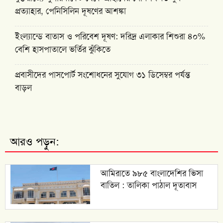
প্রত্যাহার, পেনিসিলিন দূষণের আশঙ্কা
ইংল্যান্ডে বাতাস ও পরিবেশ দূষণ: দরিদ্র এলাকার শিশুরা ৪০%
বেশি হাসপাতালে ভর্তির ঝুঁকিতে
প্রবাসীদের পাসপোর্ট সংশোধনের সুযোগ ৩১ ডিসেম্বর পর্যন্ত
বাড়ল
আরও পড়ুন:
আমিরাতে ৯৮৫ বাংলাদেশির ভিসা
বাতিল : তালিকা পাঠাল দূতাবাস