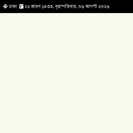
ঢাকা
২২ শ্রাবণ ১৪৩৩, বৃহস্পতিবার, ০৬ আগস্ট ২০২৬