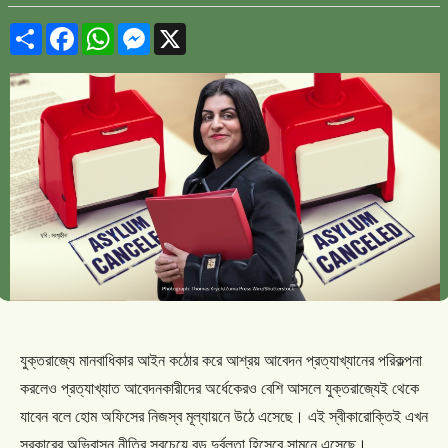
Share
Facebook
WhatsApp
Messenger
X
যুক্তরাজ্যে
মানবাধিকার
আইন
কঠোর
করে
আশ্রয়
আবেদন
প্রত্যাখ্যানের
পরিকল্পনা
করলেও
প্রত্যাখ্যাত
আবেদনকারীদের
অর্ধেকেরও
বেশি
আসলে
যুক্তরাজ্যেই
থেকে
যাবেন
বলে
হোম
অফিসের
নিজস্ব
মূল্যায়নে
উঠে
এসেছে।
এই
স্বীকারোক্তিই
এখন
সরকারের
অভিবাসন
নীতির
সবচেয়ে
বড়
দুর্বলতা
হিসেবে
সামনে
এসেছে।