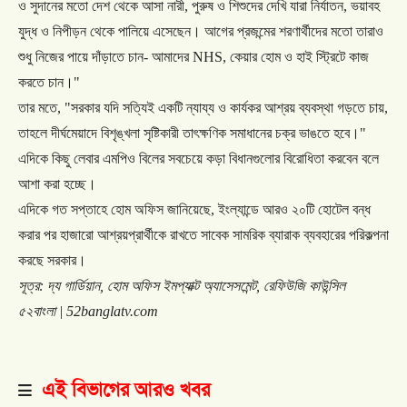
ও
সুদানের
মতো
দেশ
থেকে
আসা
নারী
,
পুরুষ
ও
শিশুদের
দেখি
যারা
নির্যাতন
,
ভয়াবহ
যুদ্ধ
ও
নিপীড়ন
থেকে
পালিয়ে
এসেছেন।
আগের
প্রজন্মের
শরণার্থীদের
মতো
তারাও
শুধু
নিজের
পায়ে
দাঁড়াতে
চান
-
আমাদের
NHS,
কেয়ার
হোম
ও
হাই
স্ট্রিটে
কাজ
করতে
চান।
"
তার
মতে
, "
সরকার
যদি
সত্যিই
একটি
ন্যায্য
ও
কার্যকর
আশ্রয়
ব্যবস্থা
গড়তে
চায়
,
তাহলে
দীর্ঘমেয়াদে
বিশৃঙ্খলা
সৃষ্টিকারী
তাৎক্ষণিক
সমাধানের
চক্র
ভাঙতে
হবে।
"
এদিকে
কিছু
লেবার
এমপিও
বিলের
সবচেয়ে
কড়া
বিধানগুলোর
বিরোধিতা
করবেন
বলে
আশা
করা
হচ্ছে।
এদিকে
গত
সপ্তাহে
হোম
অফিস
জানিয়েছে
,
ইংল্যান্ডে
আরও
২০টি
হোটেল
বন্ধ
করার
পর
হাজারো
আশ্রয়প্রার্থীকে
রাখতে
সাবেক
সামরিক
ব্যারাক
ব্যবহারের
পরিকল্পনা
করছে
সরকার।
সূত্র
:
দ্য
গার্ডিয়ান
,
হোম
অফিস
ইমপ্যাক্ট
অ্যাসেসমেন্ট
,
রেফিউজি
কাউন্সিল
৫২বাংলা
| 52banglatv.com
এই বিভাগের আরও খবর