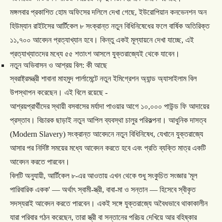
মঙ্গলবার
প্রকাশিত
হোম
অফিসের
দলিলে
দেখা
গেছে
,
ইউরোপিয়ান
কনভেনশন
অন
হিউম্যান
রাইটসের
আর্টিকেল
৮
সংক্রান্ত
নতুন
বিধিনিষেধের
ফলে
বার্ষিক
অতিরিক্ত
১১
,
৭০০
আবেদন
প্রত্যাখ্যান
হবে।
কিন্তু
একই
মূল্যায়নে
দেখা
যাচ্ছে
,
এই
প্রত্যাখ্যাতদের
মধ্যে
৫৫
শতাংশ
আসলে
যুক্তরাজ্যেই
থেকে
যাবেন।
নতুন
অভিবাসন
ও
আশ্রয়
বিল
:
কী
আছে
স্বরাষ্ট্রমন্ত্রী
শাবানা
মাহমুদ
পার্লামেন্টে
নতুন
ইমিগ্রেশন
অ্যান্ড
অ্যাসাইলাম
বিল
উপস্থাপন
করেছেন।
এই
বিলে
রয়েছে
-
আশ্রয়প্রার্থীদের
স্থায়ী
বসবাসের
মর্যাদা
পাওয়ার
আগে
১০
,
০০০
পাউন্ড
ফি
আদায়ের
প্রস্তাব।
বিচারক
ছাড়াই
নতুন
আপিল
ব্যবস্থা
চালুর
পরিকল্পনা।
আধুনিক
দাসত্ব
(Modern Slavery)
সংক্রান্ত
আবেদনে
নতুন
বিধিনিষেধ
,
যেখানে
যুক্তরাজ্যে
আসার
পর
নির্দিষ্ট
সময়ের
মধ্যে
আবেদন
করতে
হবে
এবং
প্রতি
ব্যক্তি
মাত্র
একটি
আবেদন
করতে
পারবেন।
বিলটি
অনুযায়ী
,
আর্টিকেল
৮
-
এর
আওতায়
এখন
থেকে
শুধু
সংকুচিত
সংজ্ঞার
'
মূল
পারিবারিক
একক
' —
অর্থাৎ
স্বামী
-
স্ত্রী
,
বাবা
-
মা
ও
সন্তান
—
হিসেবে
স্বীকৃত
সদস্যরাই
আবেদন
করতে
পারবেন।
একই
সঙ্গে
যুক্তরাজ্যে
অবৈধভাবে
থাকাকালীন
যারা
পরিবার
গঠন
করেছেন
,
তারা
স্ত্রী
বা
সন্তানের
পরিচয়
দেখিয়ে
আর
বহিষ্কার