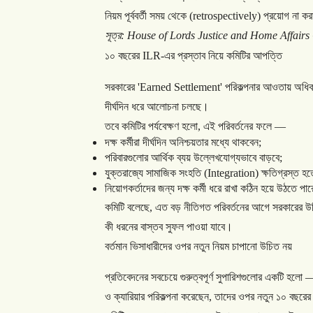
নিয়ম
পূর্ববর্তী
সময়
থেকে
(retrospectively)
প্রয়োগ
না
কর
সূত্র
: House of Lords Justice and Home Affairs 
১০
বছরের
ILR-
এর
প্রস্তাব
নিয়ে
কমিটির
আপত্তি
সরকারের
'Earned Settlement'
পরিকল্পনার
আওতায়
অধিক
দীর্ঘদিন
ধরে
আলোচনা
চলছে।
তবে
কমিটির
পর্যবেক্ষণ
হলো
,
এই
পরিবর্তনের
ফলে
—
দক্ষ
কর্মীরা
দীর্ঘদিন
অনিশ্চয়তার
মধ্যে
থাকবেন
;
পরিবারগুলোর
আর্থিক
ব্যয়
উল্লেখযোগ্যভাবে
বাড়বে
;
যুক্তরাজ্যে
সামাজিক
সংহতি
(Integration)
ক্ষতিগ্রস্ত
হত
নিয়োগকর্তাদের
জন্য
দক্ষ
কর্মী
ধরে
রাখা
কঠিন
হয়ে
উঠতে
পা
কমিটি
বলেছে
,
এত
বড়
নীতিগত
পরিবর্তনের
আগে
সরকারের
উ
কী
ধরনের
বাস্তব
সুফল
পাওয়া
যাবে।
বর্তমান
ভিসাধারীদের
ওপর
নতুন
নিয়ম
চাপানো
উচিত
নয়
প্রতিবেদনের
সবচেয়ে
গুরুত্বপূর্ণ
সুপারিশগুলোর
একটি
হলো
ও
ক্যারিয়ার
পরিকল্পনা
করেছেন
,
তাদের
ওপর
নতুন
১০
বছরের