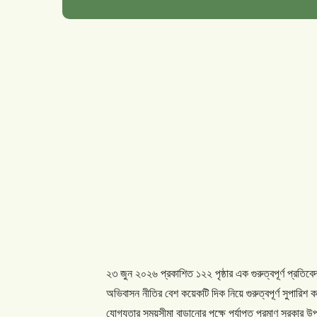
২৩
জুন
২০২৬
প্রকাশিত
১২২
পৃষ্ঠার
এক
গুরুত্বপূর্ণ
প্রতিবে
অভিবাসন
নীতির
বেশ
কয়েকটি
দিক
নিয়ে
গুরুত্বপূর্ণ
সুপারিশ
ক
যোগ্যতার
সময়সীমা
বাড়ানোর
পক্ষে
পর্যাপ্ত
প্রমাণ
সরকার
উপ