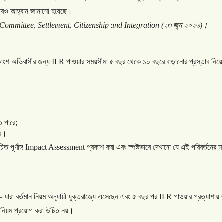
ারও
আহ্বান
জানানো
হয়েছে।
Committee, Settlement, Citizenship and Integration (
২৩
জুন
২০২৬
)
।
াংশ
অভিবাসীর
জন্য
ILR
পাওয়ার
সময়সীমা
৫
বছর
থেকে
১০
বছরে
বাড়ানোর
প্রস্তাব
নিয়ে
ে
পারে
;
রে।
চিত
পূর্ণাঙ্গ
Impact Assessment
প্রকাশ
করা
এবং
স্পষ্টভাবে
দেখানো
যে
এই
পরিবর্তনের
ম
—
যারা
বর্তমান
নিয়ম
অনুযায়ী
যুক্তরাজ্যে
এসেছেন
এবং
৫
বছর
পর
ILR
পাওয়ার
প্রত্যাশায়
নিয়ম
প্রয়োগ
করা
উচিত
নয়।