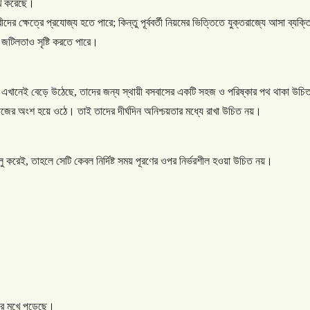
খ
করেছে।
ীদের
ক্ষেত্রে
প্রযোজ্য
হতে
পারে
;
কিন্তু
পূর্ববর্তী
নিয়মের
ভিত্তিতে
যুক্তরাজ্যে
আসা
ব্যক্ত
জটিলতাও
সৃষ্টি
করতে
পারে।
এখানেই
বেড়ে
উঠেছে
,
তাদের
জন্য
স্থায়ী
বসবাসের
একটি
সহজ
ও
পরিষ্কার
পথ
থাকা
উচি
াজের
অংশ
হয়ে
ওঠে।
তাই
তাদের
দীর্ঘদিন
অনিশ্চয়তার
মধ্যে
রাখা
উচিত
নয়।
লু
করেই
,
তাহলে
সেটি
কেবল
নির্দিষ্ট
সময়
পূরণের
ওপর
নির্ভরশীল
হওয়া
উচিত
নয়।
ের
মুখে
পড়েছে।