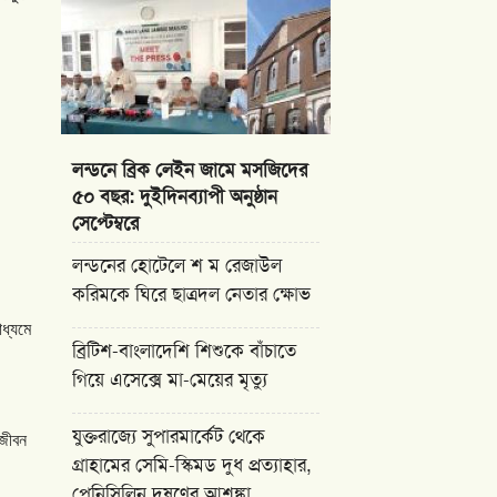
লন্ডনে ব্রিক লেইন জামে মসজিদের
৫০ বছর: দুইদিনব্যাপী অনুষ্ঠান
সেপ্টেম্বরে
লন্ডনের হোটেলে শ ম রেজাউল
করিমকে ঘিরে ছাত্রদল নেতার ক্ষোভ
াধ্যমে
ব্রিটিশ-বাংলাদেশি শিশুকে বাঁচাতে
গিয়ে এসেক্সে মা-মেয়ের মৃত্যু
যুক্তরাজ্যে সুপারমার্কেট থেকে
জীবন
গ্রাহামের সেমি-স্কিমড দুধ প্রত্যাহার,
পেনিসিলিন দূষণের আশঙ্কা