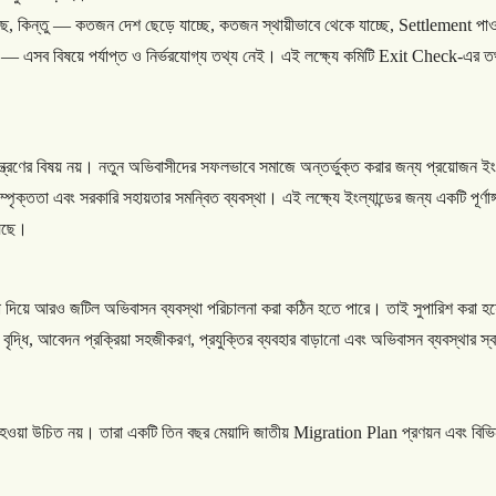
ছে
,
কিন্তু
—
কতজন
দেশ
ছেড়ে
যাচ্ছে
,
কতজন
স্থায়ীভাবে
থেকে
যাচ্ছে
, Settlement
পাও
—
এসব
বিষয়ে
পর্যাপ্ত
ও
নির্ভরযোগ্য
তথ্য
নেই।
এই
লক্ষ্যে
কমিটি
Exit Check-
এর
ত
ন্ত্রণের
বিষয়
নয়।
নতুন
অভিবাসীদের
সফলভাবে
সমাজে
অন্তর্ভুক্ত
করার
জন্য
প্রয়োজন
ইং
ম্পৃক্ততা
এবং
সরকারি
সহায়তার
সমন্বিত
ব্যবস্থা।
এই
লক্ষ্যে
ইংল্যান্ডের
জন্য
একটি
পূর্ণাঙ
়েছে।
া
দিয়ে
আরও
জটিল
অভিবাসন
ব্যবস্থা
পরিচালনা
করা
কঠিন
হতে
পারে।
তাই
সুপারিশ
করা
হয
বৃদ্ধি
,
আবেদন
প্রক্রিয়া
সহজীকরণ
,
প্রযুক্তির
ব্যবহার
বাড়ানো
এবং
অভিবাসন
ব্যবস্থার
স্
হওয়া
উচিত
নয়।
তারা
একটি
তিন
বছর
মেয়াদি
জাতীয়
Migration Plan
প্রণয়ন
এবং
বিভি