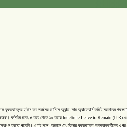
দনে
যুক্তরাজ্যের
হাউস
অব
লর্ডসের
জাস্টিস
অ্যান্ড
হোম
অ্যাফেয়ার্স
কমিটি
সরকারের
প্রস্ত
রেছে।
কমিটির
মতে
,
৫
বছর
থেকে
১০
বছরে
Indefinite Leave to Remain (ILR)-
এ
স্থাপন
করতে
পারেনি।
একই
সঙ্গে
,
বর্তমানে
বৈধ
ভিসায়
যুক্তরাজ্যে
অবস্থানকারীদের
ওপর