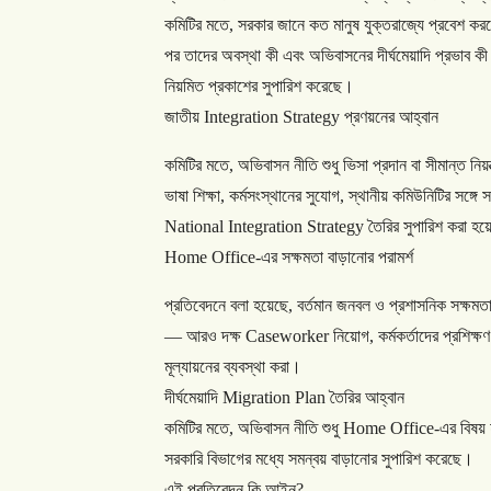
কমিটির
মতে
,
সরকার
জানে
কত
মানুষ
যুক্তরাজ্যে
প্রবেশ
কর
পর
তাদের
অবস্থা
কী
এবং
অভিবাসনের
দীর্ঘমেয়াদি
প্রভাব
কী
নিয়মিত
প্রকাশের
সুপারিশ
করেছে।
জাতীয়
Integration Strategy
প্রণয়নের
আহ্বান
কমিটির
মতে
,
অভিবাসন
নীতি
শুধু
ভিসা
প্রদান
বা
সীমান্ত
নিয়
ভাষা
শিক্ষা
,
কর্মসংস্থানের
সুযোগ
,
স্থানীয়
কমিউনিটির
সঙ্গে
স
National Integration Strategy
তৈরির
সুপারিশ
করা
হয
Home Office-
এর
সক্ষমতা
বাড়ানোর
পরামর্শ
প্রতিবেদনে
বলা
হয়েছে
,
বর্তমান
জনবল
ও
প্রশাসনিক
সক্ষমত
—
আরও
দক্ষ
Caseworker
নিয়োগ
,
কর্মকর্তাদের
প্রশিক্ষণ
মূল্যায়নের
ব্যবস্থা
করা।
দীর্ঘমেয়াদি
Migration Plan
তৈরির
আহ্বান
কমিটির
মতে
,
অভিবাসন
নীতি
শুধু
Home Office-
এর
বিষয়
সরকারি
বিভাগের
মধ্যে
সমন্বয়
বাড়ানোর
সুপারিশ
করেছে।
এই
প্রতিবেদন
কি
আইন
?