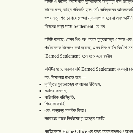
কমিটি
এ
ধরনের
পদক্ষেপকে
সুস্পষ্টভাবে
অন্যায্য
বলে
উল্লে
তাদের
মতে
,
আইন
পরিবর্তন
হলে
সেটি
ভবিষ্যতের
আবেদনকার
ওপর
নতুন
শর্ত
চাপিয়ে
দেওয়া
ন্যায়সংগত
হবে
না
এবং
আইনি
শিশুদের
জন্য
সহজ
Settlement-
এর
পথ
কমিটি
বলেছে
,
যেসব
শিশু
অল্প
বয়সে
যুক্তরাজ্যে
এসেছে
এবং
প্রতিবেদনে
উল্লেখ
করা
হয়েছে
,
এসব
শিশু
কার্যত
ব্রিটিশ
সম
'Earned Settlement'
হলে
হতে
হবে
নমনীয়
কমিটির
মতে
,
সরকার
যদি
Earned Settlement
ব্যবস্থা
চা
বরং
বিবেচনায়
রাখতে
হবে
—
ব্যক্তির
যুক্তরাজ্যে
বসবাসের
ইতিহাস
,
সমাজে
অবদান
,
পারিবারিক
পরিস্থিতি
,
শিশুদের
স্বার্থ
,
এবং
অন্যান্য
মানবিক
বিষয়।
সরকারের
কাছে
নির্ভরযোগ্য
তথ্যের
ঘাটতি
প্রতিবেদনে
Home Office-
এর
তথ্য
ব্যবস্থাপনাও
প্রশ্ন