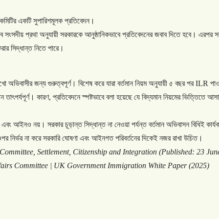
কমিটির
একটি
সুপারিশমূলক
প্রতিবেদন।
ে
সংসদীয়
প্রথা
অনুযায়ী
সরকারকে
আনুষ্ঠানিকভাবে
প্রতিবেদনের
জবাব
দিতে
হবে।
এরপর
স
রার
সিদ্ধান্ত
নিতে
পারে।
খো
অভিবাসীর
জন্য
গুরুত্বপূর্ণ।
বিশেষ
করে
যারা
বর্তমান
নিয়ম
অনুযায়ী
৫
বছর
পর
ILR
পাও
ান
তাৎপর্যপূর্ণ।
কারণ
,
প্রতিবেদনে
স্পষ্টভাবে
বলা
হয়েছে
যে
বিদ্যমান
নিয়মের
ভিত্তিতে
আসা
এবং
আইনও
নয়।
সরকার
চূড়ান্ত
সিদ্ধান্ত
না
নেওয়া
পর্যন্ত
বর্তমান
অভিবাসন
বিধিই
কার্য
ওপর
নির্ভর
না
করে
সরকারি
ঘোষণা
এবং
আইনগত
পরিবর্তনের
দিকেই
নজর
রাখা
উচিত।
Committee, Settlement, Citizenship and Integration (Published: 23 Jun
fairs Committee | UK Government Immigration White Paper (2025)