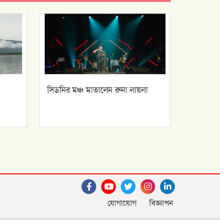
সিডনির মঞ্চ মাতালেন রুনা লায়লা
যোগাযোগ
বিজ্ঞাপন