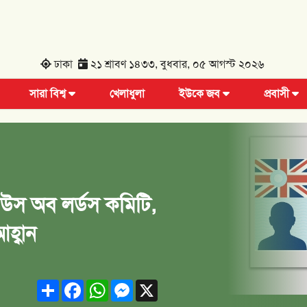
ঢাকা
২১ শ্রাবণ ১৪৩৩, বুধবার, ০৫ আগস্ট ২০২৬
সারা বিশ্ব
খেলাধুলা
ইউকে জব
প্রবাসী
উস অব লর্ডস কমিটি,
হ্বান
Share
Facebook
WhatsApp
Messenger
X