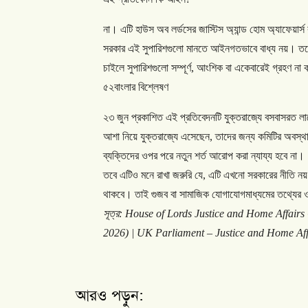
না।
এটি
হাউস
অব
লর্ডসের
জাস্টিস
অ্যান্ড
হোম
অ্যাফেয়ার্স
সরকার
এই
সুপারিশগুলো
মানতে
আইনগতভাবে
বাধ্য
নয়।
তব
চাইলে
সুপারিশগুলো
সম্পূর্ণ
,
আংশিক
বা
একেবারেই
গ্রহণ
না
ক
৫২বাংলার
বিশ্লেষণ
২৩
জুন
প্রকাশিত
এই
প্রতিবেদনটি
যুক্তরাজ্যে
বসবাসরত
লা
আশা
নিয়ে
যুক্তরাজ্যে
এসেছেন
,
তাদের
জন্য
কমিটির
অবস্থ
ব্যক্তিদের
ওপর
পরে
নতুন
শর্ত
আরোপ
করা
ন্যায্য
হবে
না।
তবে
এটিও
মনে
রাখা
জরুরি
যে
,
এটি
এখনো
সরকারের
নীতি
নয়
থাকবে।
তাই
গুজব
বা
সামাজিক
যোগাযোগমাধ্যমের
তথ্যের
সূত্র
: House of Lords Justice and Home Affairs 
2026) | UK Parliament – Justice and Home Af
আরও পড়ুন: