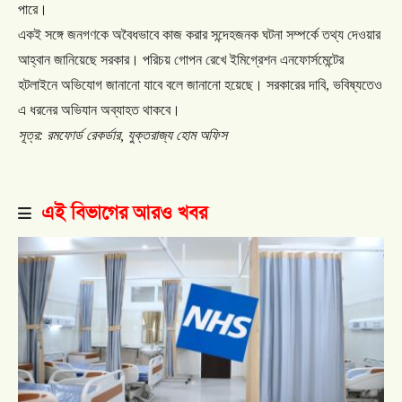
পারে।
একই
সঙ্গে
জনগণকে
অবৈধভাবে
কাজ
করার
সন্দেহজনক
ঘটনা
সম্পর্কে
তথ্য
দেওয়ার
আহ্বান
জানিয়েছে
সরকার।
পরিচয়
গোপন
রেখে
ইমিগ্রেশন
এনফোর্সমেন্টের
হটলাইনে
অভিযোগ
জানানো
যাবে
বলে
জানানো
হয়েছে।
সরকারের
দাবি
,
ভবিষ্যতেও
এ
ধরনের
অভিযান
অব্যাহত
থাকবে।
সূত্র
:
রমফোর্ড
রেকর্ডার
,
যুক্তরাজ্য
হোম
অফিস
এই বিভাগের আরও খবর