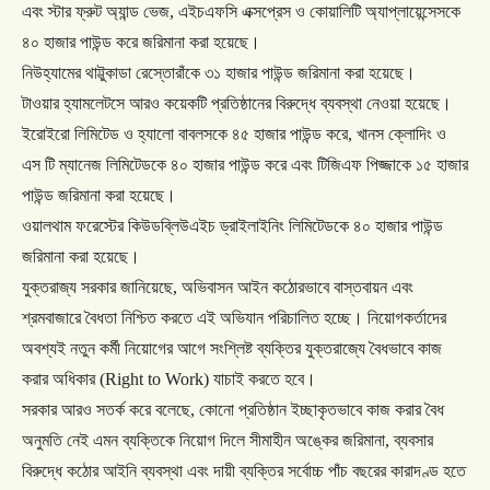
এবং
স্টার
ফ্রুট
অ্যান্ড
ভেজ
,
এইচএফসি
এক্সপ্রেস
ও
কোয়ালিটি
অ্যাপ্লায়েন্সেসকে
৪০
হাজার
পাউন্ড
করে
জরিমানা
করা
হয়েছে।
নিউহ্যামের
থাট্টুকাডা
রেস্তোরাঁকে
৩১
হাজার
পাউন্ড
জরিমানা
করা
হয়েছে।
টাওয়ার
হ্যামলেটসে
আরও
কয়েকটি
প্রতিষ্ঠানের
বিরুদ্ধে
ব্যবস্থা
নেওয়া
হয়েছে।
ইরোইরো
লিমিটেড
ও
হ্যালো
বাবলসকে
৪৫
হাজার
পাউন্ড
করে
,
খানস
ক্লোদিং
ও
এস
টি
ম্যানেজ
লিমিটেডকে
৪০
হাজার
পাউন্ড
করে
এবং
টিজিএফ
পিজ্জাকে
১৫
হাজার
পাউন্ড
জরিমানা
করা
হয়েছে।
ওয়ালথাম
ফরেস্টের
কিউডব্লিউএইচ
ড্রাইলাইনিং
লিমিটেডকে
৪০
হাজার
পাউন্ড
জরিমানা
করা
হয়েছে।
যুক্তরাজ্য
সরকার
জানিয়েছে
,
অভিবাসন
আইন
কঠোরভাবে
বাস্তবায়ন
এবং
শ্রমবাজারে
বৈধতা
নিশ্চিত
করতে
এই
অভিযান
পরিচালিত
হচ্ছে।
নিয়োগকর্তাদের
অবশ্যই
নতুন
কর্মী
নিয়োগের
আগে
সংশ্লিষ্ট
ব্যক্তির
যুক্তরাজ্যে
বৈধভাবে
কাজ
করার
অধিকার
(Right to Work)
যাচাই
করতে
হবে।
সরকার
আরও
সতর্ক
করে
বলেছে
,
কোনো
প্রতিষ্ঠান
ইচ্ছাকৃতভাবে
কাজ
করার
বৈধ
অনুমতি
নেই
এমন
ব্যক্তিকে
নিয়োগ
দিলে
সীমাহীন
অঙ্কের
জরিমানা
,
ব্যবসার
বিরুদ্ধে
কঠোর
আইনি
ব্যবস্থা
এবং
দায়ী
ব্যক্তির
সর্বোচ্চ
পাঁচ
বছরের
কারাদণ্ড
হতে