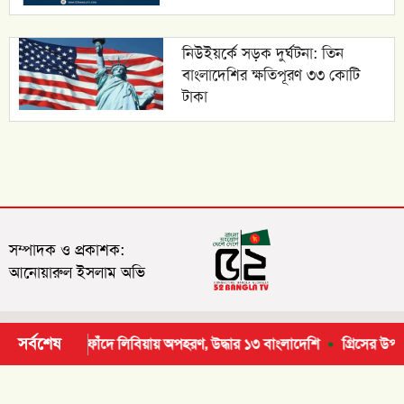
নিউইয়র্কে সড়ক দুর্ঘটনা: তিন
বাংলাদেশির ক্ষতিপূরণ ৩৩ কোটি
টাকা
সম্পাদক ও প্রকাশক:
আনোয়ারুল ইসলাম অভি
সর্বশেষ
োপ যাত্রার ফাঁদে লিবিয়ায় অপহরণ, উদ্ধার ১৩ বাংলাদেশি
গ্রিসের উপকূলে
© ২০২৬ | সর্বসত্ব ® সংরক্ষিত