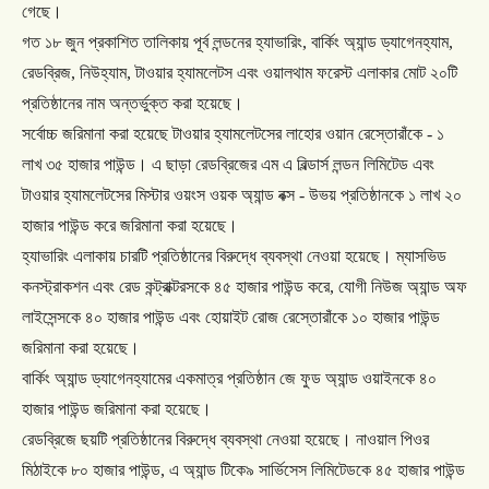
গেছে।
গত
১৮
জুন
প্রকাশিত
তালিকায়
পূর্ব
লন্ডনের
হ্যাভারিং
,
বার্কিং
অ্যান্ড
ড্যাগেনহ্যাম
,
রেডব্রিজ
,
নিউহ্যাম
,
টাওয়ার
হ্যামলেটস
এবং
ওয়ালথাম
ফরেস্ট
এলাকার
মোট
২০টি
প্রতিষ্ঠানের
নাম
অন্তর্ভুক্ত
করা
হয়েছে।
সর্বোচ্চ
জরিমানা
করা
হয়েছে
টাওয়ার
হ্যামলেটসের
লাহোর
ওয়ান
রেস্তোরাঁকে
-
১
লাখ
৩৫
হাজার
পাউন্ড।
এ
ছাড়া
রেডব্রিজের
এম
এ
বিল্ডার্স
লন্ডন
লিমিটেড
এবং
টাওয়ার
হ্যামলেটসের
মিস্টার
ওয়ংস
ওয়ক
অ্যান্ড
বক্স
-
উভয়
প্রতিষ্ঠানকে
১
লাখ
২০
হাজার
পাউন্ড
করে
জরিমানা
করা
হয়েছে।
হ্যাভারিং
এলাকায়
চারটি
প্রতিষ্ঠানের
বিরুদ্ধে
ব্যবস্থা
নেওয়া
হয়েছে।
ম্যাসভিড
কনস্ট্রাকশন
এবং
রেড
কন্ট্রাক্টরসকে
৪৫
হাজার
পাউন্ড
করে
,
যোগী
নিউজ
অ্যান্ড
অফ
লাইসেন্সকে
৪০
হাজার
পাউন্ড
এবং
হোয়াইট
রোজ
রেস্তোরাঁকে
১০
হাজার
পাউন্ড
জরিমানা
করা
হয়েছে।
বার্কিং
অ্যান্ড
ড্যাগেনহ্যামের
একমাত্র
প্রতিষ্ঠান
জে
ফুড
অ্যান্ড
ওয়াইনকে
৪০
হাজার
পাউন্ড
জরিমানা
করা
হয়েছে।
রেডব্রিজে
ছয়টি
প্রতিষ্ঠানের
বিরুদ্ধে
ব্যবস্থা
নেওয়া
হয়েছে।
নাওয়াল
পিওর
মিঠাইকে
৮০
হাজার
পাউন্ড
,
এ
অ্যান্ড
টিকে৯
সার্ভিসেস
লিমিটেডকে
৪৫
হাজার
পাউন্ড