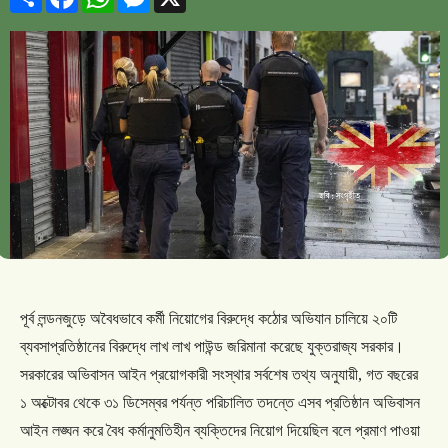
পূর্ব
লন্ডনজুড়ে
অবৈধভাবে
কর্মী
নিয়োগের
বিরুদ্ধে
কঠোর
অভিযান
চালিয়ে
২০টি
ব্যবসাপ্রতিষ্ঠানের
বিরুদ্ধে
লাখ
লাখ
পাউন্ড
জরিমানা
করেছে
যুক্তরাজ্য
সরকার।
সরকারের
অভিবাসন
আইন
প্রয়োগকারী
সংস্থার
সর্বশেষ
তথ্য
অনুযায়ী
,
গত
বছরের
১
অক্টোবর
থেকে
৩১
ডিসেম্বর
পর্যন্ত
পরিচালিত
তদন্তে
এসব
প্রতিষ্ঠান
অভিবাসন
আইন
লঙ্ঘন
করে
বৈধ
কর্মানুমতিহীন
ব্যক্তিদের
নিয়োগ
দিয়েছিল
বলে
প্রমাণ
পাওয়া