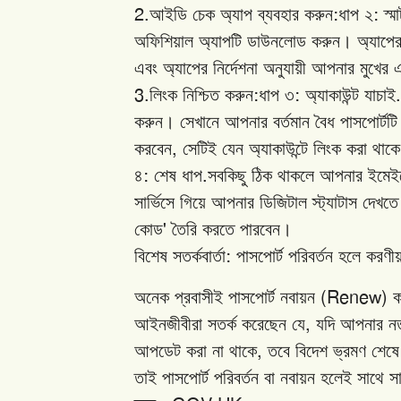
2.
:
:
আইডি
চেক
অ্যাপ
ব্যবহার
করুন
ধাপ
২
স্ম
অফিশিয়াল
অ্যাপটি
ডাউনলোড
করুন।
অ্যাপে
এবং
অ্যাপের
নির্দেশনা
অনুযায়ী
আপনার
মুখের
3.
:
:
.
লিংক
নিশ্চিত
করুন
ধাপ
৩
অ্যাকাউন্ট
যাচাই
করুন।
সেখানে
আপনার
বর্তমান
বৈধ
পাসপোর্টটি
,
করবেন
সেটিই
যেন
অ্যাকাউন্টে
লিংক
করা
থাক
:
.
৪
শেষ
ধাপ
সবকিছু
ঠিক
থাকলে
আপনার
ইমেই
সার্ভিসে
গিয়ে
আপনার
ডিজিটাল
স্ট্যাটাস
দেখতে
'
কোড
তৈরি
করতে
পারবেন।
:
বিশেষ
সতর্কবার্তা
পাসপোর্ট
পরিবর্তন
হলে
করণী
(Renew)
অনেক
প্রবাসীই
পাসপোর্ট
নবায়ন
ক
,
আইনজীবীরা
সতর্ক
করেছেন
যে
যদি
আপনার
ন
,
আপডেট
করা
না
থাকে
তবে
বিদেশ
ভ্রমণ
শেষে
তাই
পাসপোর্ট
পরিবর্তন
বা
নবায়ন
হলেই
সাথে
স