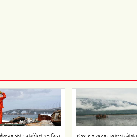
জীবনের চাপ : মালদ্বীপে ১০ দিনে
টাঙ্গুয়ার হাওরের একাংশে নৌযান