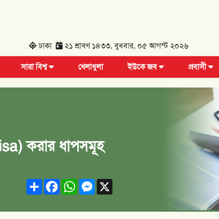
ঢাকা
২১ শ্রাবণ ১৪৩৩, বুধবার, ০৫ আগস্ট ২০২৬
সারা বিশ্ব
খেলাধুলা
ইউকে জব
প্রবাসী
isa) করার ধাপসমূহ
Share
Facebook
WhatsApp
Messenger
X