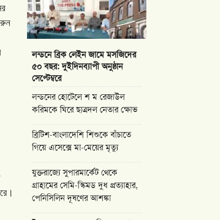
ের
রুন
ন
লন্ডনে ব্রিক লেইন জামে মসজিদের
৫০ বছর: দুইদিনব্যাপী অনুষ্ঠান
সেপ্টেম্বরে
লন্ডনের হোটেলে শ ম রেজাউল
করিমকে ঘিরে ছাত্রদল নেতার ক্ষোভ
ব্রিটিশ-বাংলাদেশি শিশুকে বাঁচাতে
গিয়ে এসেক্সে মা-মেয়ের মৃত্যু
যুক্তরাজ্যে সুপারমার্কেট থেকে
ে
গ্রাহামের সেমি-স্কিমড দুধ প্রত্যাহার,
ারে।
পেনিসিলিন দূষণের আশঙ্কা