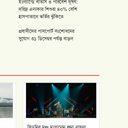
ইংল্যান্ডে বাতাস ও পরিবেশ দূষণ:
দরিদ্র এলাকার শিশুরা ৪০% বেশি
হাসপাতালে ভর্তির ঝুঁকিতে
প্রবাসীদের পাসপোর্ট সংশোধনের
সুযোগ ৩১ ডিসেম্বর পর্যন্ত বাড়ল
সিডনির মঞ্চ মাতালেন রুনা লায়লা