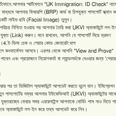
.
"UK Immigration: ID Check"
ার্টফোনে
আপনার
স্মার্টফোনে
নাম
(BRP)
র
মাধ্যমে
আপনার
বিআরপি
কার্ড
বা
চিপযুক্ত
পাসপোর্ট
স্ক্যান
ক
(Facial Image)
একটি
লাইভ
ছবি
তুলুন।
UKVI
-
পরিচয়
নিশ্চিত
হওয়ার
পর
আপনার
তৈরি
করা
অ্যাকাউন্টে
লগ
ই
(Link)
,
যুক্ত
করুন।
মনে
রাখবেন
আপনি
যে
পাসপোর্ট
দিয়ে
ভ্রমণ
4.
-
:
ে।
ই
ভিসা
চেক
ও
শেয়ার
কোড
জেনারেট
ধাপ
"View and Prove"
লে
কনফার্মেশন
আসবে।
এরপর
থেকে
আপনি
'
পাবেন
এবং
প্রয়োজনে
নিয়োগকর্তা
বা
ল্যান্ডলর্ডকে
দেওয়ার
জন্য
শেয়ার
য়
রার
পর
তা
ডিজিটাল
অ্যাকাউন্টে
আপডেট
করতে
ভুলে
যান।
ইমিগ্রেশন
(UKVI)
তুন
পাসপোর্টের
নম্বর
আপনার
ইউকেভিআই
অ্যাকাউন্টের
সাথ
যুক্তরাজ্যে
ফেরার
সময়
এয়ারলাইন্স
আপনাকে
বোর্ডিং
পাস
নাও
দিতে
প
-
াথে
অ্যাকাউন্টে
লগ
ইন
করে
তথ্য
আপডেট
করে
নিন।