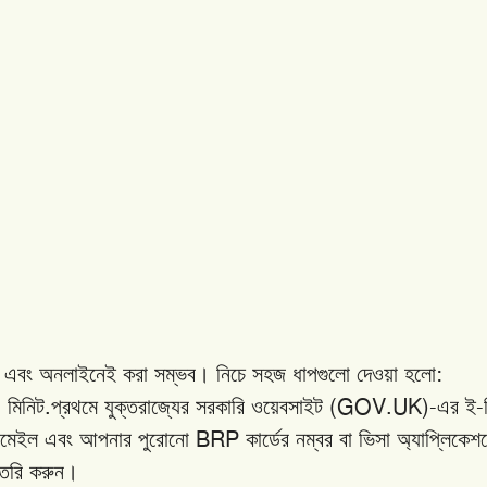
:
এবং
অনলাইনেই
করা
সম্ভব।
নিচে
সহজ
ধাপগুলো
দেওয়া
হলো
.
(GOV.UK)-
-
০
মিনিট
প্রথমে
যুক্তরাজ্যের
সরকারি
ওয়েবসাইট
এর
ই
BRP
মেইল
এবং
আপনার
পুরোনো
কার্ডের
নম্বর
বা
ভিসা
অ্যাপ্লিকেশ
ৈরি
করুন।