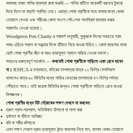
সবসময়
তাজা
পানির
ব্যবস্থা
রাখা
জরুরি
—
পানির
বাটিতে
কয়েকটি
বরফের
টুকরো
দিয়ে
দিলে
তা
বাড়তি
স্বস্তি
দেয়।
এছাড়া
পোষা
প্রাণীকে
শুয়ে
থাকার
জন্য
ভেজা
তোয়ালে
দেওয়া
এবং
শরীরের
খোলা
অংশে
পেট
-
সেফ
সানক্রিম
ব্যবহার
করার
পরামর্শও
দেওয়া
হয়েছে।
Woodgreen Pets Charity-
র
পরামর্শ
অনুযায়ী
,
কুকুরকে
দিনের
সবচেয়ে
গরম
সময়
এড়িয়ে
সকাল
বা
সন্ধ্যার
দিকে
হাঁটাতে
নিয়ে
যাওয়া
উচিত।
খোলা
জায়গায়
থাকা
ছোট
পোষা
প্রাণীর
খাঁচা
বা
ঘরও
ছায়াযুক্ত
স্থানে
সরিয়ে
নেওয়া
ভালো।
সবচেয়ে
গুরুত্বপূর্ণ
সতর্কতা
—
কখনোই
পোষা
প্রাণীকে
গাড়িতে
একা
রেখে
যাবেন
না।
RSPCA-
র
তথ্যমতে
,
বাইরের
তাপমাত্রা
মাত্র
২২
ডিগ্রি
সেলসিয়াস
থাকলেও
মাত্র
৬০
মিনিটের
মধ্যে
গাড়ির
ভেতরের
তাপমাত্রা
৪৭
ডিগ্রি
পর্যন্ত
পৌঁছাতে
পারে।
তাই
কয়েক
মিনিটের
জন্যও
পোষা
প্রাণীকে
গাড়িতে
রেখে
যাওয়া
বিপজ্জনক।
পোষা
প্রাণীর
মধ্যে
হিট
স্ট্রোকের
লক্ষণ
দেখলে
যা
করবেন
:
দ্রুত
শ্বাস
-
প্রশ্বাস
,
অতিরিক্ত
হাঁপানো
বা
লালা
ঝরা
দুর্বলতা
বা
হাঁটতে
অনিচ্ছা
বমি
বা
শরীর
কাঁপানো
এমন
লক্ষণ
দেখলে
দ্রুত
ছায়াযুক্ত
ঠান্ডা
জায়গায়
নিয়ে
যান
,
হালকা
ভেজা
তোয়ালে