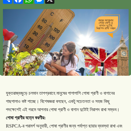
যুক্তরাজ্যজুড়ে
চলমান
তাপপ্রবাহে
মানুষের
পাশাপাশি
পোষা
প্রাণী
ও
বাগানের
গাছপালাও
কষ্ট
পাচ্ছে।
বিশেষজ্ঞরা
বলছেন
,
একটু
সচেতনতা
ও
সহজ
কিছু
পদক্ষেপেই
এই
গরমে
আপনার
পোষা
প্রাণী
ও
বাগান
দুটোই
নিরাপদ
রাখা
সম্ভব।
পোষা
প্রাণীর
যত্নে
করণীয়
:
RSPCA-
র
পরামর্শ
অনুযায়ী
,
পোষা
প্রাণীর
জন্য
পর্যাপ্ত
ছায়ার
ব্যবস্থা
রাখা
এবং