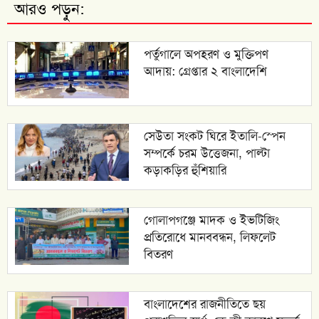
আরও পড়ুন:
পর্তুগালে অপহরণ ও মুক্তিপণ
আদায়: গ্রেপ্তার ২ বাংলাদেশি
সেউতা সংকট ঘিরে ইতালি-স্পেন
সম্পর্কে চরম উত্তেজনা, পাল্টা
কড়াকড়ির হুঁশিয়ারি
গোলাপগঞ্জে মাদক ও ইভটিজিং
প্রতিরোধে মানববন্ধন, লিফলেট
বিতরণ
বাংলাদেশের রাজনীতিতে ছয়