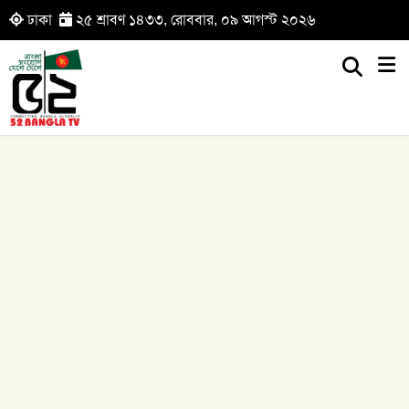
ঢাকা
২৫ শ্রাবণ ১৪৩৩, রোববার, ০৯ আগস্ট ২০২৬