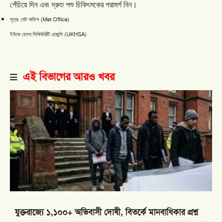
পেঁচিয়ে
দিন
এবং
দ্রুত
পশু
চিকিৎসকের
পরামর্শ
নিন।
(Met Office)
সূত্র: মেট
অফিস
(UKHSA)
ইউকে
হেলথ
সিকিউরিটি
এজেন্সি
এই বিভাগের আরও খবর
যুক্তরাজ্যে ১,১০০+ অভিবাসী দোষী, বিতর্কে মানবাধিকার প্রশ্ন