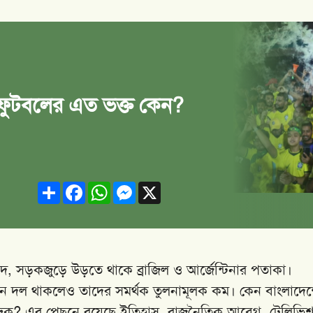
না ফুটবলের এত ভক্ত কেন?
Share
Facebook
WhatsApp
Messenger
X
দ, সড়কজুড়ে উড়তে থাকে ব্রাজিল ও আর্জেন্টিনার পতাকা।
যাম্পিয়ন দল থাকলেও তাদের সমর্থক তুলনামূলক কম। কেন বাংলাদে
েন্দ্রিক? এর পেছনে রয়েছে ইতিহাস, রাজনৈতিক আবেগ, টেলিভি