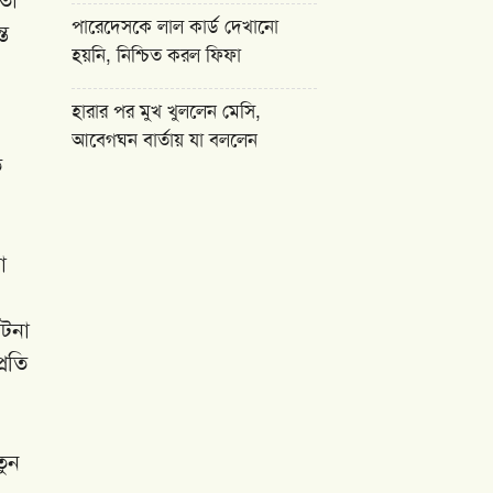
পারেদেসকে লাল কার্ড দেখানো
ত
হয়নি, নিশ্চিত করল ফিফা
হারার পর মুখ খুললেন মেসি,
আবেগঘন বার্তায় যা বললেন
ে
ো
ঘটনা
্রতি
তুন