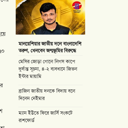
হয়ে
মালয়েশিয়ার জাতীয় দলে বাংলাদেশি
৭০
তরুণ, খেলবেন জন্মভূমির বিরুদ্ধে
মেসির জোড়া গোলে লিগস কাপে
দুর্দান্ত সূচনা, ৪-২ ব্যবধানে জিতল
ইন্টার মায়ামি
ের
ব্রাজিল জাতীয় দলকে বিদায় বলে
দিলেন নেইমার
েশ
ম্যান ইউতে ফিরে জার্সি সংকটে
রাশফোর্ড
তো