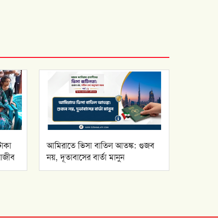
টাকা
আমিরাতে ভিসা বাতিল আতঙ্ক: গুজব
রাজীব
নয়, দূতাবাসের বার্তা মানুন