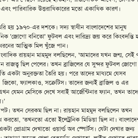
য়তা এবং পারিবারিক উত্তরাধিকারের মতো একাধিক কারণ।
 তৈরি হয় ১৯৭০-এর দশকে। সদ্য স্বাধীন বাংলাদেশের মানুষ
ন্দনিক 'জোগো বনিতো' ফুটবল এবং দারিদ্র্য জয় করে কিংবদন্তি 
ধরনের আত্মিক মিল খুঁজে পান।
 সাংবাদিক রায়হান মাহমুদ বলছিলেন, ‘আমাদের যখন জন্ম, সেই 
 রাজত্ব ছিল পেলের। তখন ব্রাজিলের যে সুন্দর ফুটবল জোগো
রতি একটা অনুরক্ততা তৈরি হয়। পরে তাদের মাধ্যমে যেসব
 জিকো, ফ্যালকাও, সক্রেটিস। তাদের জন্যই ব্রাজিল ও এর
। এখন যেমন মেসিকে দেখে সবাই আর্জেন্টিনার ফ্যান, তখন তাদ
ল।’
র দাপট। তখন সেরকম ছিল না। রায়হান মাহমুদ বলছিলেন তখন
বোধ করতো, ‘তখনতো এতো ইলেট্রনিক মিডিয়া ছিল না। বাংলাদ
া প্রোগ্রাম দেখাতো ওয়ার্ল্ড অব স্পোর্টস। যেটা দেখার জন্য
। তাছাড়া অনেক খেলা রেকর্ডেড দেখাতো, লাইভ দেখাতে পার