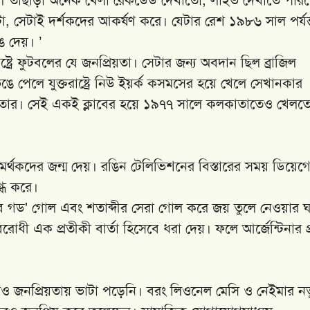
টা, সেটাই দর্শকদের আকর্ষণ করে। যেটার রেশ ১৯৮৬ সাল পর্যন্
ে দেয়। ’
্ট্রে ফুটবলের যে জনপ্রিয়তা। সেটার জন্য অবদান ছিল ব্রাজিল
 পেলে যুক্তরাষ্ট্রে নিউ ইয়র্ক কসমসের হয়ে খেলে সেখানকার
িল তার। সেই একই ক্লাবের হয়ে ১৯৭৭ সালে কলকাতাতেও খেলত
সমর্থকদের জন্ম দেয়। রঙিন টেলিভিশনের বিস্তারের সময় ডিয়েগ
গ্ধ করে।
্ড অব গড' গোল এবং শতাব্দীর সেরা গোল করে জয় তুলে নেওয়ার 
ী এক প্রতীকী বার্তা হিসেবে ধরা দেয়। ফলে আর্জেন্টিনার প
রও জনপ্রিয়তায় ভাটা পড়েনি। বরং লিওনেল মেসি ও নেইমার ন