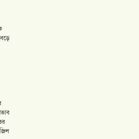
ক
বেড়ে
র
রভাব
ির
াজিল