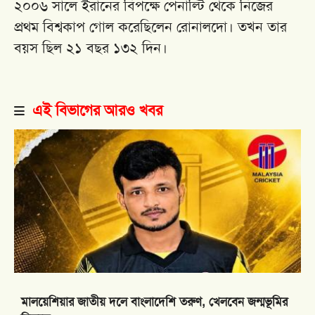
২০০৬ সালে ইরানের বিপক্ষে পেনাল্টি থেকে নিজের
প্রথম বিশ্বকাপ গোল করেছিলেন রোনালদো। তখন তার
বয়স ছিল ২১ বছর ১৩২ দিন।
এই বিভাগের আরও খবর
মালয়েশিয়ার জাতীয় দলে বাংলাদেশি তরুণ, খেলবেন জন্মভূমির