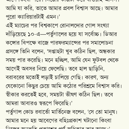
আমি যা করি, তাতে আমার প্রবল বিশ্বাস আছে। আমার
পুরো ক্যারিয়ারটাই এমন।’
এই ম্যাচের পর বিশ্বকাপে রোনালদোর গোল সংখ্যা
দাঁড়িয়েছে ১০-এ—পর্তুগালের হয়ে যা সর্বোচ্চ। ডিআর
কঙ্গোর বিপক্ষে বাজে পারফরম্যান্সের পর সমালোচনা
প্রসঙ্গে তিনি বলেন, ‘সপ্তাহটা খুব কঠিন ছিল, অন্ধকার
সময় পার করেছি। মনে হচ্ছিল, আমি যেন ফুটবল থেকে
আগেই অবসর নিয়ে ফেলেছি। তবে হাল ছাড়িনি,
বরাবরের মতোই লড়াই চালিয়ে গেছি। কারণ, অন্য
যেকোনো কিছুর চেয়ে আমি কঠোর পরিশ্রমে বিশ্বাস করি।
স্বীকার করতেই হবে, সময়টা ভীষণ কঠিন ছিল। তবে
আমরা আবারও স্বরূপে ফিরেছি।’
পর্তুগাল কোচ রবার্তো মার্তিনেজ বলেন, ‘সে তো মানুষ।
আমার মনে হয় আবেগের বহিঃপ্রকাশ ঘটানো কিংবা
নিজের অনুভূতি প্রকাশের পূর্ণ অধিকার তার আছে।’