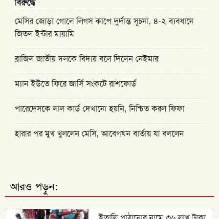
বিরুদ্ধে
মেসির জোড়া গোলে লিগস কাপে দুর্দান্ত সূচনা, ৪-২ ব্যবধানে
জিতল ইন্টার মায়ামি
ব্রাজিল জাতীয় দলকে বিদায় বলে দিলেন নেইমার
ম্যান ইউতে ফিরে জার্সি সংকটে রাশফোর্ড
পারেদেসকে লাল কার্ড দেখানো হয়নি, নিশ্চিত করল ফিফা
হারার পর মুখ খুললেন মেসি, আবেগঘন বার্তায় যা বললেন
আরও পড়ুন:
ইতালি পাঠানোর নামে ৩৬ লাখ টাকা