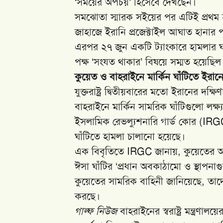
‘সময়ের অপচয়’ হিসেবে দেখছেন।
সমঝোতা স্মারক সইয়ের পর এটিই প্রথম 
জাহাজে ইরানি প্রজেক্টাইল আঘাত হানার পর 
এরপর ২৭ জুন একটি ট্যাংকারে হামলার 
পক্ষ ‘সংযত থাকার’ বিষয়ে সম্মত হয়েছিল
কুয়েত ও বাহরাইনে মার্কিন ঘাঁটিতে ইরানে
যুক্তরাষ্ট্র দ্বিতীয়বারের মতো ইরানের দ
বাহরাইনে মার্কিন সামরিক ঘাঁটিগুলো লক্
ইসলামিক রেভল্যুশনারি গার্ড কোর (IRGC
ঘাঁটিতে হামলা চালানো হয়েছে।
এক বিবৃতিতে IRGC জানায়, কুয়েতের
ঈসা ঘাঁটির ‘প্রধান অবকাঠামো ও স্থাপনাগু
কুয়েতের সামরিক বাহিনী জানিয়েছে, তাদের বিম
করছে।
গাল্ফ নিউজ
বাহরাইনের স্বরাষ্ট্র মন্ত্র