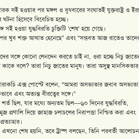
রক সই হওয়ার পর মঙ্গল ও বুধবারের সংঘাতই যুক্তরাষ্ট্র ও ইর
র ঘটনা হিসেবে বিবেচিত হচ্ছে।
গে সই হওয়া যুদ্ধবিরতি চুক্তিটি ‘শেষ’ হয়ে গেছে।
ের ওপর খুব শক্ত আঘাত হেনেছে” এবং “সম্ভবত আজ রাতেও তাদে
দের সঙ্গে কোনো লেনদেন করতে চাই না, ওরা হচ্ছে নিচু জাতে
 কাকে বলে? তারা নিচু জাতের মানুষ। তারা অসুস্থ মানসিকতার
বাস আরাকচি এক্স পোস্টে বলেন, “আমরা অসভ্যতার জবাব অসভ্যতা
াবে এবং অত্যন্ত বীরত্বের সঙ্গে।”
১৪টি শর্ত ছিল, যার মধ্যে অন্যতম ছিল—৬০ দিনের যুদ্ধবিরতি,
 প্রণালি দিয়ে জাহাজ চলাচলের নিরাপত্তা নিশ্চিত করা এবং
প্রত্যাহার।
 এখনো শেষ হয়নি, তবে ট্রাম্প বলছেন, তিনি পরবর্তী আলোচন