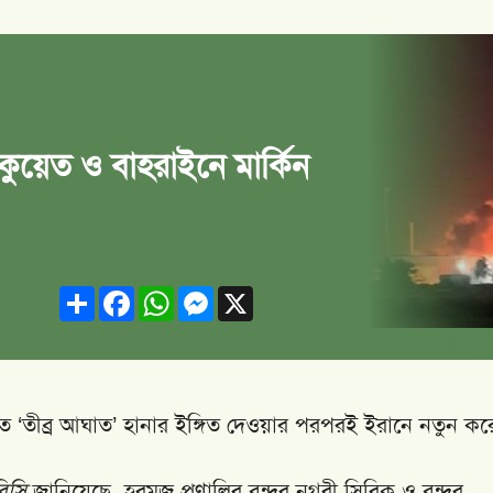
া, কুয়েত ও বাহরাইনে মার্কিন
Share
Facebook
WhatsApp
Messenger
X
ার রাতে ‘তীব্র আঘাত’ হানার ইঙ্গিত দেওয়ার পরপরই ইরানে নতুন কর
িসি
জানিয়েছে, হরমুজ প্রণালির বন্দর নগরী সিরিক ও বন্দর