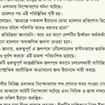
িক এলাকায় বিস্ফোরণের ঘটনা ঘটেছে।
 হামলার পর এই পরিস্থিতির সৃষ্টি হয়।
 লিখেছেন, “জাহাজে গতকাল ইরানের বোমা হামলার প্রতিশোধ হি
বারও ঘটলে পরিণতি আরও ভয়াবহ হবে!”
রতিক্রিয়া জানায়নি। তবে এর আগে দেশটির ঊর্ধ্বতন কর্মকর্তা
 কোনো হামলার ‘তাৎক্ষণিক জবাব’ দেওয়া হবে।
M) জানায়, গুরুত্বপূর্ণ এ জলপথে ‘নৌচলাচলের স্বাধীনতাকে হুমক
আরও দুর্বল করতে’ এই হামলা পরিচালিত হয়েছে।
ুরুত্বপূর্ণ আন্তর্জাতিক জলপথে অবাধে চলাচলকারী বাণিজ্য
াম্প্রতিক অযৌক্তিক আগ্রাসনের জন্য ইরানকে দায়ী করছে
ীয় বিভিন্ন এলাকায় বিস্ফোরণের শব্দ শোনার খবর পাওয়া গে
ন্দর আব্বাসে আটটি বিস্ফোরণ ঘটেছে এবং সিরিক ও জাস্ক বন্দর
কা দক্ষিণ ইরানে অবস্থিত।
ল আবু মুসা দ্বীপে আঘাত হেনেছে। দ্বীপটির মালিকানা নিয়ে ইর