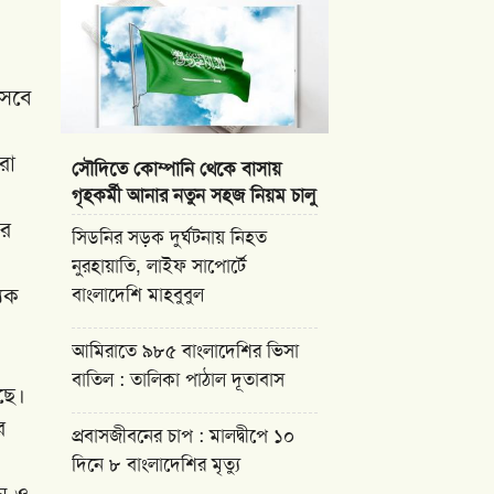
সেবে
রা
সৌদিতে কোম্পানি থেকে বাসায়
গৃহকর্মী আনার নতুন সহজ নিয়ম চালু
ির
সিডনির সড়ক দুর্ঘটনায় নিহত
নুরহায়াতি, লাইফ সাপোর্টে
িক
বাংলাদেশি মাহবুবুল
আমিরাতে ৯৮৫ বাংলাদেশির ভিসা
বাতিল : তালিকা পাঠাল দূতাবাস
ছে।
ে
প্রবাসজীবনের চাপ : মালদ্বীপে ১০
দিনে ৮ বাংলাদেশির মৃত্যু
ান ও