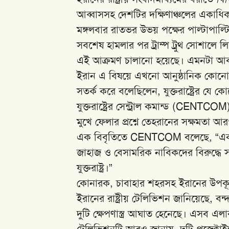
আব্বাসসহ দেশটির দক্ষিণাঞ্চলের একাধ
মঙ্গলবার রাতভর উভয় পক্ষের পাল্টাপাল্টি
সবশেষ হামলার পর ট্রাম্প ট্রুথ সোশালে
এই আক্রমণ চালানো হয়েছে। এমনটা আ
ইরান এ বিষয়ে এখনো আনুষ্ঠানিক কোনো প্
সতর্ক করে বলেছিলেন, যুক্তরাষ্ট্রের যে
যুক্তরাষ্ট্রের সেন্ট্রাল কমান্ড (CENTCO
মুখে ফেলার প্রশ্নে তেহরানের সক্ষমতা 
এক বিবৃতিতে CENTCOM বলেছে, “একটি গ
জাহাজ ও বেসামরিক নাবিকদের বিরুদ্ধে স
যুক্তরাষ্ট্র।”
কোনারক, চাবাহার শহরসহ ইরানের উপকূল
ইরানের রাষ্ট্রীয় টেলিভিশন জানিয়েছে, ব
দুটি ক্ষেপণাস্ত্র আঘাত হেনেছে। এসব এলা
টেলিভিশনটি আরও জানায়, দুটি প্রজেক্টাই