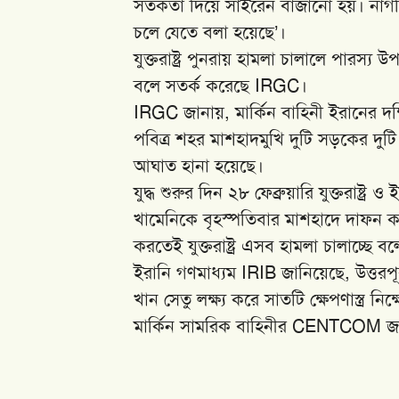
সতর্কতা দিয়ে সাইরেন বাজানো হয়। নাগরি
চলে যেতে বলা হয়েছে’।
যুক্তরাষ্ট্র পুনরায় হামলা চালালে পারস্য 
বলে সতর্ক করেছে IRGC।
IRGC জানায়, মার্কিন বাহিনী ইরানের দক্ষ
পবিত্র শহর মাশহাদমুখি দুটি সড়কের দু
আঘাত হানা হয়েছে।
যুদ্ধ শুরুর দিন ২৮ ফেব্রুয়ারি যুক্তরাষ্ট
খামেনিকে বৃহস্পতিবার মাশহাদে দাফন করার
করতেই যুক্তরাষ্ট্র এসব হামলা চালাচ্ছ
ইরানি গণমাধ্যম IRIB জানিয়েছে, উত্তরপূ
খান সেতু লক্ষ্য করে সাতটি ক্ষেপণাস্ত্র
মার্কিন সামরিক বাহিনীর CENTCOM জানি