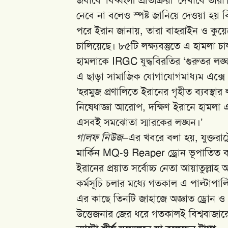
নেবে না বলেও স্পষ্ট জানিয়ে দেওয়া হয় ব
পরে ইরান জানায়, তারা বাহরাইন ও কুয়েতে
চালিয়েছে। ৮৫টি লক্ষ্যবস্তুতে এ হামলা চা
হামলাকে IRGC যুদ্ধবিরতির ‘গুরুতর লঙ্
এ ছাড়া সামাজিক যোগাযোগমাধ্যম এক্সে
‘হরমুজ প্রণালিতে ইরানের গৃহীত ব্যবস্থ
নিষেধাজ্ঞা আরোপ, দক্ষিণ ইরানে হামলা
এসবই সমঝোতা স্মারকের লঙ্ঘন।’
গালফ নিউজ
–এর খবরে বলা হয়, যুক্তরাষ
মার্কিন MQ-9 Reaper ড্রোন ভূপাতিত 
ইরানের প্রয়াত সর্বোচ্চ নেতা আয়াতুল্ল
কর্মসূচি চলার মধ্যে গতকাল এ পাল্টাপা
এর কাছে তিনটি জাহাজে অজ্ঞাত ড্রোন ও ক্
উত্তেজনার জের ধরে গতকালই বিশ্ববাজা