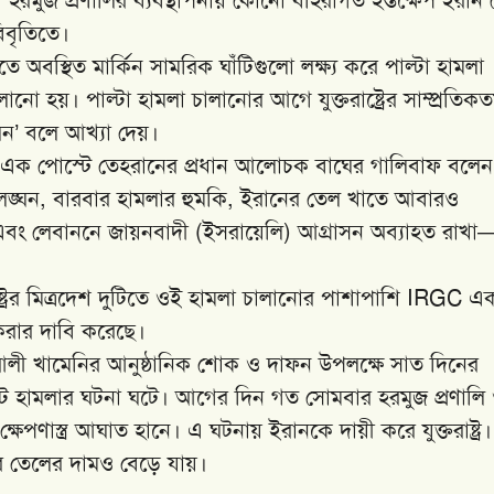
িবৃতিতে।
 অবস্থিত মার্কিন সামরিক ঘাঁটিগুলো লক্ষ্য করে পাল্টা হামলা
লানো হয়। পাল্টা হামলা চালানোর আগে যুক্তরাষ্ট্রের সাম্প্রতিক
ঘন’ বলে আখ্যা দেয়।
 এক পোস্টে তেহরানের প্রধান আলোচক বাঘের গালিবাফ বলেন
ার লঙ্ঘন, বারবার হামলার হুমকি, ইরানের তেল খাতে আবারও
 এবং লেবাননে জায়নবাদী (ইসরায়েলি) আগ্রাসন অব্যাহত রাখা
্ট্রের মিত্রদেশ দুটিতে ওই হামলা চালানোর পাশাপাশি IRGC এ
করার দাবি করেছে।
াহ আলী খামেনির আনুষ্ঠানিক শোক ও দাফন উপলক্ষে সাত দিনের
ল্টি হামলার ঘটনা ঘটে। আগের দিন গত সোমবার হরমুজ প্রণালি
ষেপণাস্ত্র আঘাত হানে। এ ঘটনায় ইরানকে দায়ী করে যুক্তরাষ্ট্র।
রে তেলের দামও বেড়ে যায়।