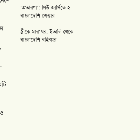
‘প্রতারণা’: নিউ জার্সিতে ২
বাংলাদেশি গ্রেপ্তার
তম
স্ত্রীকে মার*ধর, ইতালি থেকে
বাংলাদেশি বহিস্কার
,
—
কটি
 ও