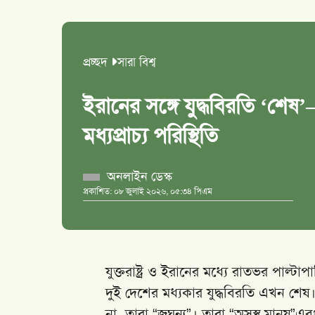
প্রচ্ছদ
সারা বিশ্ব
ইরানের সঙ্গে যুদ্ধবিরতি ‘শেষ’—
মধ্যপ্রাচ্য পরিস্থিতি
অনলাইন ডেস্ক
প্রকাশিত: ০৮ জুলাই ২০২৬, ০৫:৩৪ পিএম
যুক্তরাষ্ট্র ও ইরানের মধ্যে রাতভর পাল্টাপ
দুই দেশের মধ্যকার যুদ্ধবিরতি এখন শ
না, তারা “জঘন্য”। তারা “অসুস্থ মানুষ”এব