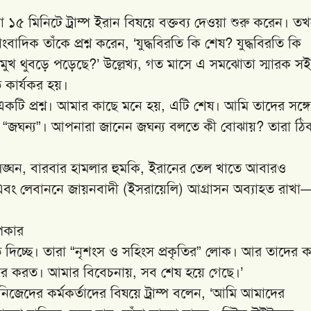
১৫ মিনিটে ট্রাম্প ইরান বিষয়ে বক্তব্য দেওয়া শুরু করেন। ত
দিক তাঁকে প্রশ্ন করেন, ‘যুদ্ধবিরতি কি শেষ? যুদ্ধবিরতি কি
 মুখ থুবড়ে পড়েছে?’ উল্লেখ্য, গত মাসে এ সমঝোতা স্মারক সই
ি কার্যকর হয়।
 একটি প্রশ্ন। আমার কাছে মনে হয়, এটি শেষ। আমি তাদের সঙ্গে
“জঘন্য”। আপনারা জানেন জঘন্য বলতে কী বোঝায়? তারা ঠি
ার লঙ্ঘন, বারবার হামলার হুমকি, ইরানের তেল খাতে আবারও
 এবং লেবাননে জায়নবাদী (ইসরায়েলি) আগ্রাসন অব্যাহত রাখ
পিকার
তৃত্ব দিচ্ছে। তারা “নৃশংস ও সহিংস প্রকৃতির” লোক। আর তাদের 
বহার করত। আমার বিবেচনায়, সব শেষ হয়ে গেছে।’
নিজেদের কর্মকর্তাদের বিষয়ে ট্রাম্প বলেন, ‘আমি আমাদের