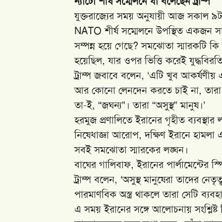
ন্যাটো শীর্ষ সম্মেলনে যা বলেছেন ট্রাম্প
যুক্তরাজ্যের সময় অনুযায়ী আজ সকাল ৯টা 
NATO শীর্ষ সম্মেলনে উপস্থিত একজন সাংবা
সম্পন্ন হয়ে গেছে? সমঝোতা স্মারকটি কি
হয়েছিল, যার ওপর ভিত্তি করেই যুদ্ধবিরত
ট্রাম্প জবাবে বলেন, ‘এটি খুব আকর্ষণীয়
আর কোনো লেনদেন করতে চাই না, তারা 
তা-ই, “জঘন্য”। তারা “অসুস্থ” মানুষ।’
হরমুজ প্রণালিতে ইরানের গৃহীত ব্যবস্থ
নিষেধাজ্ঞা আরোপ, দক্ষিণ ইরানে হামলা
সবই সমঝোতা স্মারকের লঙ্ঘন।
বাঘের গালিবাফ, ইরানের পার্লামেন্টের স্
ট্রাম্প বলেন, ‘অসুস্থ মানুষেরা তাদের নে
পারমাণবিক অস্ত্র থাকলে তারা সেটি ব্য
এ সময় ইরানের সঙ্গে আলোচনায় সংশ্লিষ্ট 