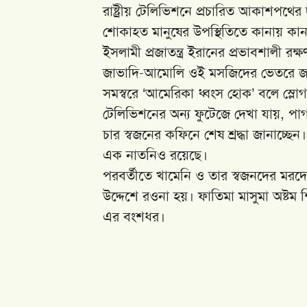
রাষ্ট্রীয় টেলিভিশনে প্রচারিত আকাশপথের
শোকাহত মানুষের উপস্থিতিতে কানায় কানা
ইসলামী প্রজাতন্ত্র ইরানের প্রভাবশালী রক
জাভাদি-আমোলি ওই মসজিদের ভেতরে জা
সমস্বরে ‘আমেরিকা ধ্বংস হোক’ বলে স্লো
টেলিভিশনের অন্য ফুটেজে দেখা যায়, প
চার স্বজনের কফিনে শেষ শ্রদ্ধা জানাচ্ছে
এক নাতনিও রয়েছে।
পরবর্তীতে খামেনি ও তার স্বজনদের মরদে
উদ্দেশে রওনা হয়। ফাতিমা মাসুমা অষ্টম
এর বংশধর।