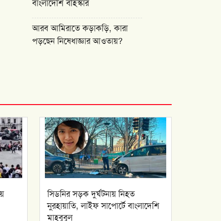
বাংলাদেশি বহিস্কার
আরব আমিরাতে কড়াকড়ি, কারা
পড়ছেন নিষেধাজ্ঞার আওতায়?
়ে
সিডনির সড়ক দুর্ঘটনায় নিহত
নুরহায়াতি, লাইফ সাপোর্টে বাংলাদেশি
মাহবুবুল