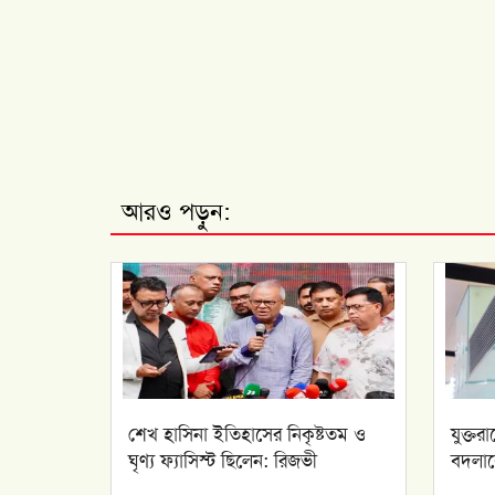
আরও পড়ুন:
শেখ হাসিনা ইতিহাসের নিকৃষ্টতম ও
যুক্তর
ঘৃণ্য ফ্যাসিস্ট ছিলেন: রিজভী
বদলাব