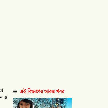
য়া
এই বিভাগের আরও খবর
ান ও