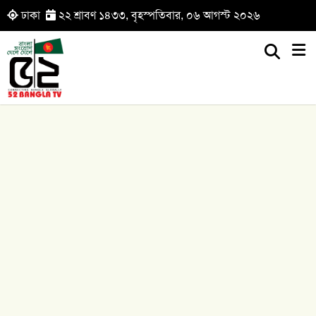
ঢাকা
২২ শ্রাবণ ১৪৩৩, বৃহস্পতিবার, ০৬ আগস্ট ২০২৬