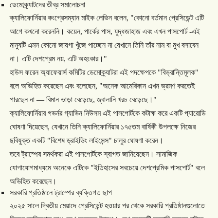
ডেমোক্র্যাটদের
তীব্র
সমালোচনা
ক্যালিফোর্নিয়ার
কংগ্রেসম্যান
মাইক
লেভিন
বলেন
, "
কোনো
বর্তমান
প্রেসিডেন্ট
এটি
আগে
কখনো
করেননি।
কয়েন
,
পার্কের
পাস
,
যুদ্ধজাহাজ
এবং
এখন
পাসপোর্ট
-
এই
মানুষটি
এমন
কোনো
জায়গা
খুঁজে
পাচ্ছেন
না
যেখানে
তিনি
তাঁর
নাম
বা
মুখ
বসাবেন
না।
এটি
দেশপ্রেম
নয়
,
এটি
অহংকার।
"
হাউস
ফরেন
অ্যাফেয়ার্স
কমিটির
ডেমোক্র্যাটরা
এই
পদক্ষেপকে
"
বিভ্রান্তিমূলক
"
বলে
অভিহিত
করেছেন
এবং
বলেছেন
, "
অনেক
আমেরিকান
এখন
ভ্রমণ
করতেই
পারছেন
না
—
বিমান
ভাড়া
বেড়েছে
,
জ্বালানি
খরচ
বেড়েছে।
"
ক্যালিফোর্নিয়ার
গভর্নর
গ্যাভিন
নিউসম
এই
পাসপোর্টকে
কটাক্ষ
করে
একটি
প্যারোডি
ঘোষণা
দিয়েছেন
,
যেখানে
তিনি
ক্যালিফোর্নিয়ার
১৭৫তম
বার্ষিকী
উপলক্ষে
নিজের
ছবিযুক্ত
একটি
"
বিশেষ
ড্রাইভিং
লাইসেন্স
"
চালুর
ঘোষণা
করেন।
তবে
ট্রাম্পের
সমর্থকরা
এই
পাসপোর্টকে
স্বাগত
জানিয়েছেন।
সামাজিক
যোগাযোগমাধ্যমে
অনেকে
এটিকে
"
ইতিহাসের
সবচেয়ে
দেশপ্রেমিক
পাসপোর্ট
"
বলে
অভিহিত
করেছেন।
সরকারি
প্রতিষ্ঠানে
ট্রাম্পের
ব্যক্তিগত
ছাপ
২০২৫
সালে
দ্বিতীয়
মেয়াদে
প্রেসিডেন্ট
হওয়ার
পর
থেকে
সরকারি
প্রতিষ্ঠানগুলোতে