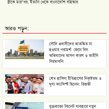
স্ত্রীকে মার*ধর, ইতালি থেকে বাংলাদেশি বহিস্কার
আরও পড়ুন:
সৌদি প্রবাসীদের আতঙ্কিত না
হওয়ার পরামর্শ: জেনে নিন
অভিযানের আসল কারণ ও আইনি
নিয়মাবলি
শেখ হাসিনা ইতিহাসের নিকৃষ্টতম ও
ঘৃণ্য ফ্যাসিস্ট ছিলেন: রিজভী
যুক্তরাজ্যে টয়লেট ব্যবহারে নতুন