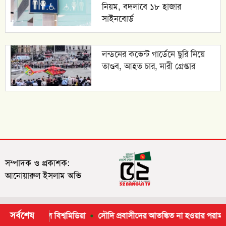
নিয়ম, বদলাবে ১৮ হাজার
সাইনবোর্ড
লন্ডনের কভেন্ট গার্ডেনে ছুরি নিয়ে
তাণ্ডব, আহত চার, নারী গ্রেপ্তার
সম্পাদক ও প্রকাশক:
আনোয়ারুল ইসলাম অভি
সর্বশেষ
য়ে যা লিখল বিশ্বমিডিয়া
সৌদি প্রবাসীদের আতঙ্কিত না হওয়ার পরামর্শ: