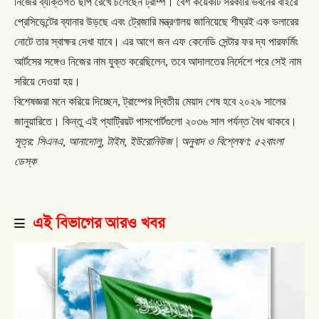
নিজের
ব্যক্তিগত
ছাপ
রেখে
চলেছেন
ট্রাম্প।
বেশ
কয়েকটি
সরকারি
ভবনের
বাইরে
প্রেসিডেন্টের
ব্যানার
উড়ছে
এবং
ট্রেজারি
মন্ত্রণালয়
জানিয়েছে
শীঘ্রই
এক
ডলারের
নোটে
তার
স্বাক্ষর
দেখা
যাবে।
এর
আগে
জন
এফ
কেনেডি
সেন্টার
ফর
দ্য
পারফর্মিং
আর্টসের
সঙ্গেও
নিজের
নাম
যুক্ত
করেছিলেন
,
তবে
আদালতের
নির্দেশে
পরে
সেই
নাম
সরিয়ে
দেওয়া
হয়।
বিশেষজ্ঞরা
মনে
করিয়ে
দিচ্ছেন
,
ট্রাম্পের
দ্বিতীয়
মেয়াদ
শেষ
হবে
২০২৯
সালের
জানুয়ারিতে।
কিন্তু
এই
প্যাট্রিয়ট
পাসপোর্টগুলো
২০৩৬
সাল
পর্যন্ত
বৈধ
থাকবে।
সূত্র
:
সিএনএ
,
আনাদোলু
,
টাইম
,
ইউরোনিউজ
|
অনুবাদ
ও
বিশ্লেষণ
:
৫২বাংলা
ডেস্ক
এই বিভাগের আরও খবর