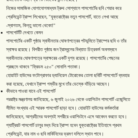
নিজের
সামাজিক
যোগাযোগমাধ্যম
ট্রুথ
সোশ্যালে
পাসপোর্টের
ছবি
শেয়ার
করে
প্রেসিডেন্ট
ট্রাম্প
লিখেছেন
, "
যুক্তরাষ্ট্রের
নতুন
পাসপোর্ট
,
যাতে
লেখা
আছে
-
স্বাগতম
,
কিন্তু
ভালো
থেকো
!"
পাসপোর্টটি
দেখতে
কেমন
পাসপোর্টের
একটি
পৃষ্ঠায়
স্বাধীনতার
ঘোষণাপত্রের
পটভূমিতে
ট্রাম্পের
ছবি
ও
তাঁর
স্বাক্ষর
রয়েছে।
বিপরীত
পৃষ্ঠায়
জন
ট্রাম্বুলের
বিখ্যাত
চিত্রকর্ম
অবলম্বনে
স্বাধীনতার
ঘোষণাপত্রে
স্বাক্ষরের
একটি
দৃশ্য
রয়েছে।
পাসপোর্টের
পেছনের
প্রচ্ছদে
থাকবে
"
ফ্রিডম
২৫০
"
সোনালি
পতাকা।
হোয়াইট
হাউসের
ফটোগ্রাফার
ড্যানিয়েল
টোরোকের
তোলা
ছবিটি
পাসপোর্টে
ব্যবহার
করা
হয়েছে
,
যেখানে
ট্রাম্প
গম্ভীর
মুখে
তাঁর
ডেস্কে
দাঁড়িয়ে
আছেন।
কীভাবে
পাওয়া
যাবে
এই
পাসপোর্ট
পররাষ্ট্র
মন্ত্রণালয়
জানিয়েছে
,
৬
জুলাই
২০২৬
থেকে
ওয়াশিংটন
পাসপোর্ট
এজেন্সিতে
সীমিত
সংখ্যায়
এই
স্মারক
পাসপোর্ট
ছাড়া
হবে।
হোয়াইট
হাউসের
কর্মকর্তারা
জানিয়েছেন
,
আগ্রহীদের
অবশ্যই
সশরীরে
ওয়াশিংটনে
এসে
আবেদন
করতে
হবে।
প্যাট্রিয়ট
পাসপোর্ট
চালুর
মধ্য
দিয়ে
ট্রাম্প
হবেন
যুক্তরাষ্ট্রের
ইতিহাসে
প্রথম
প্রেসিডেন্ট
,
যার
নাম
ও
ছবি
মার্কিনিদের
ভ্রমণ
দলিলে
স্থান
পাবে।