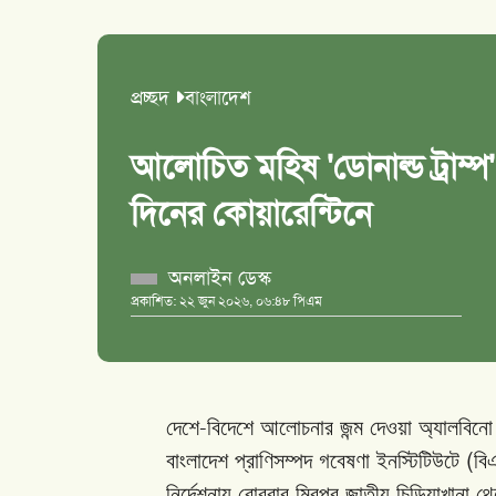
প্রচ্ছদ
বাংলাদেশ
আলোচিত মহিষ 'ডোনাল্ড ট্রাম্
দিনের কোয়ারেন্টিনে
অনলাইন ডেস্ক
প্রকাশিত: ২২ জুন ২০২৬, ০৬:৪৮ পিএম
-
দেশে
বিদেশে
আলোচনার
জন্ম
দেওয়া
অ্যালবিনো
(
বাংলাদেশ
প্রাণিসম্পদ
গবেষণা
ইনস্টিটিউটে
ব
নির্দেশনায়
রোববার
মিরপুর
জাতীয়
চিড়িয়াখানা
থে