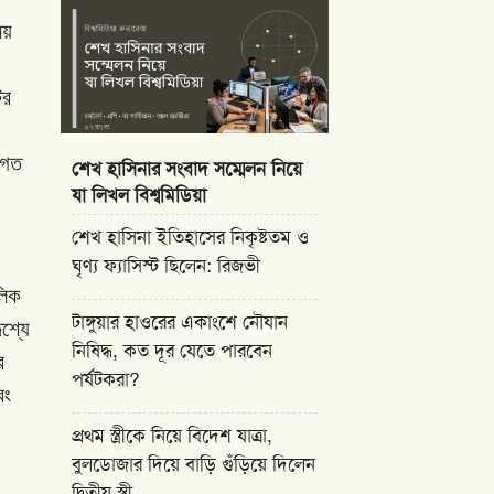
য়
ির
নগত
শেখ হাসিনার সংবাদ সম্মেলন নিয়ে
যা লিখল বিশ্বমিডিয়া
শেখ হাসিনা ইতিহাসের নিকৃষ্টতম ও
ঘৃণ্য ফ্যাসিস্ট ছিলেন: রিজভী
লিক
টাঙ্গুয়ার হাওরের একাংশে নৌযান
েশ্যে
নিষিদ্ধ, কত দূর যেতে পারবেন
র
পর্যটকরা?
বং
প্রথম স্ত্রীকে নিয়ে বিদেশ যাত্রা,
বুলডোজার দিয়ে বাড়ি গুঁড়িয়ে দিলেন
দ্বিতীয় স্ত্রী