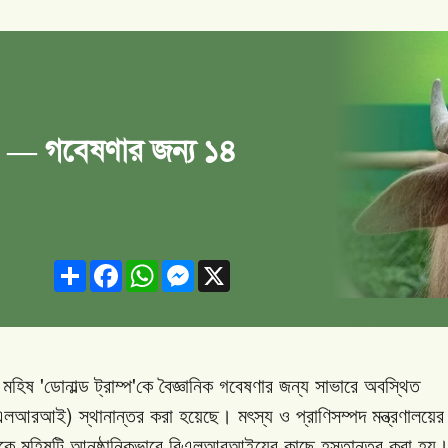
প' — গবেষণার জন্য ১৪
Share
Facebook
WhatsApp
Messenger
X
'
'
মহিষ
ডোনাল্ড
ট্রাম্প
কে
বৈজ্ঞানিক
গবেষণার
জন্য
সাভারে
অবস্থিত
)
িএলআরআই
স্থানান্তর
করা
হয়েছে।
মৎস্য
ও
প্রাণিসম্পদ
মন্ত্রণালয়ের
কে
মহিষটি
আনুষ্ঠানিকভাবে
বিএলআরআইয়ের
কাছে
হস্তান্তর
করা
হয়