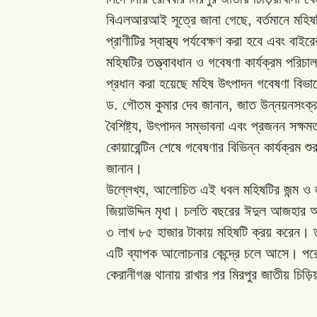
,
বিএলআরআই
সূত্রে
জানা
গেছে
বর্তমানে
মহিষ
প্রাণীটির
স্বাস্থ্য
পর্যবেক্ষণ
করা
হবে
এবং
বাইরে
মহিষটির
তত্ত্বাবধান
ও
গবেষণা
কার্যক্রম
পরিচাল
প্রধান
করা
হয়েছে
মহিষ
উৎপাদন
গবেষণা
বিভা
.
,
ড
গৌতম
কুমার
দেব
জানান
জাত
উন্নয়নসংক্র
,
বৈশিষ্ট্য
উৎপাদন
সম্ভাবনা
এবং
প্রজনন
সক্ষম
কোয়ারেন্টিন
শেষে
গবেষণার
বিভিন্ন
কার্যক্রম
শুর
জানান।
,
উল্লেখ্য
আলোচিত
এই
ধবল
মহিষটির
জন্ম
ও
জিয়াউদ্দিন
মৃধা।
চলতি
বছরের
ঈদুল
আজহার
৩
লাখ
৮৫
হাজার
টাকায়
মহিষটি
ক্রয়
করেন।
এটি
ব্যাপক
আলোচনার
কেন্দ্রে
চলে
আসে।
পর
কেরানীগঞ্জ
থানায়
রাখার
পর
মিরপুর
জাতীয়
চিড়িয