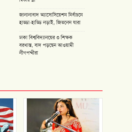
জালালাবাদ অ্যাসোসিয়েশন নির্বাচনে
হাড্ডা-হাড্ডি লড়াই, জিতলেন যারা
ঢাকা বিশ্ববিদ্যালয়ের ৩ শিক্ষক
বরখাস্ত, বাদ পড়ছেন আওয়ামী
লীগপন্থীরা