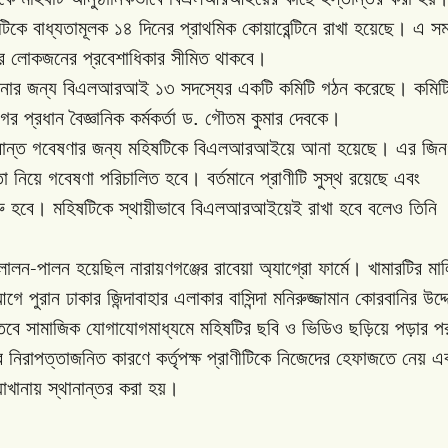
টিকে
বাধ্যতামূলক
১৪
দিনের
প্রাথমিক
কোয়ারেন্টিনে
রাখা
হয়েছে।
এ
সম
র
লোকজনের
প্রবেশাধিকার
সীমিত
থাকবে।
নার
জন্য
বিএলআরআই
১৩
সদস্যের
একটি
কমিটি
গঠন
করেছে।
কমিট
.
গের
প্রধান
বৈজ্ঞানিক
কর্মকর্তা
ড
গৌতম
কুমার
দেবকে।
ান্ত
গবেষণার
জন্য
মহিষটিকে
বিএলআরআইয়ে
আনা
হয়েছে।
এর
জি
তা
নিয়ে
গবেষণা
পরিচালিত
হবে।
বর্তমানে
প্রাণীটি
সুস্থ
রয়েছে
এবং
ু
হবে।
মহিষটিকে
স্থায়ীভাবে
বিএলআরআইয়েই
রাখা
হবে
বলেও
তিনি
-
লালন
পালন
হয়েছিল
নারায়ণগঞ্জের
রাবেয়া
অ্যাগ্রো
ফার্মে।
খামারটির
মা
আগে
পুরান
ঢাকার
জিন্দাবাহার
এলাকার
বাসিন্দা
মনিরুজ্জামান
কোরবানির
উদ্দ
তবে
সামাজিক
যোগাযোগমাধ্যমে
মহিষটির
ছবি
ও
ভিডিও
ছড়িয়ে
পড়ার
প
ে
নিরাপত্তাজনিত
কারণে
কর্তৃপক্ষ
প্রাণীটিকে
নিজেদের
হেফাজতে
নেয়
এ
়াখানায়
স্থানান্তর
করা
হয়।