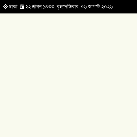
ঢাকা
২২ শ্রাবণ ১৪৩৩, বৃহস্পতিবার, ০৬ আগস্ট ২০২৬