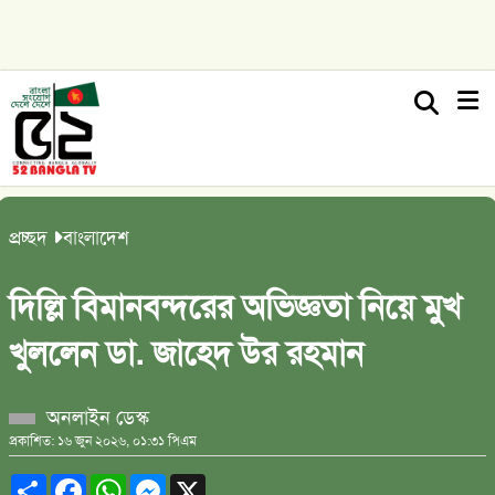
প্রচ্ছদ
বাংলাদেশ
দিল্লি বিমানবন্দরের অভিজ্ঞতা নিয়ে মুখ
খুললেন ডা. জাহেদ উর রহমান
অনলাইন ডেস্ক
প্রকাশিত: ১৬ জুন ২০২৬, ০১:৩১ পিএম
Share
Facebook
WhatsApp
Messenger
X