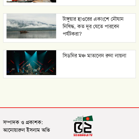
টাঙ্গুয়ার হাওরের একাংশে নৌযান
নিষিদ্ধ, কত দূর যেতে পারবেন
পর্যটকরা?
সিডনির মঞ্চ মাতালেন রুনা লায়লা
সম্পাদক ও প্রকাশক:
আনোয়ারুল ইসলাম অভি